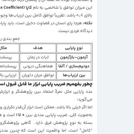
و استاندارد» بوده که همه آن را یکسان درک کرده‌اند.
این میزان توافق با شاخصی به نام
کاپا (Kappa Coefficient)
بالای ۰٫۸ باشد، تقریباً توافق کامل بین ارزیاب‌ها وجود دارد.
نکته:
هرجا پای انسان در قضاوت دخیل است، باید پایا
دیدگاه فردی نیست.
جمع بندی روش مح
نوع پایایی
هدف
مثال
آزمون–بازآزمون
ثبات در زمان
پرسشنا
دونیم‌سازی / آلفا
هماهنگی درونی
پرسشنامه
بین ارزیاب‌ها
توافق میان داوران
ارزیابی ب
چطور بفهمیم ضریب پایایی ابزار ما قابل قبول اس
عدد پایایی مثل نمرهٔ اعتماد بین پژوهشگر و ابزارش 
می‌گوید؛
اما اگر خیلی بالا باشد، ممکن است ابزار آن‌قدر تکراری
به‌صورت کلی، ضریب پایایی عددی بین
۰ تا ۱
بسته به نوع پژوهش فرق دارد. گاهی پژوهشگری
“کامل” است، اما واقعیت این است که چنین عددی 