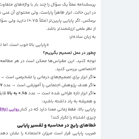
پرسشنامه عملاً یک سؤال را چند بار با واژه‌های متفا
در این حالت، ابزار ظاهراً پایاست، ولی محتوای آن غنی 
برعکس، اگر پایایی پایی
از نظر علمی ارزشمندتر باشد.
به زبان ساده‌تر:
«پایایی بالا خوب است، اما
چطور در عمل تصمیم بگیریم؟
توجه کنید، این مقیاس‌ها ممکن است در هر مطالعه‌ا
اختصاصی بررسی کنید.
اگر ابزار برای تصمیم‌های درمانی یا تشخیصی است →
اگر هدف پژوهش اجتماعی یا آموزشی است → عدد
۰.۷ 
اگر ابزار تازه طراحی شده است → عدد
۰.۶۵ به بالا
قابل
و همیشه به یاد داشته باشید:
پایایی بالا، فقط زمانی معنا دارد که در کنار
روایی (Validity)
چیزی اشتباه را تکرار کند!
خطاهای رایج در محاسبه و تفسیر پایایی
ضریب پایایی قرار است میزان «اعتماد» را نشان دهد،