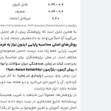
0.7 – 0.79
قابل قبول
0.6 – 0.69
ضعیف
< 0.6
غیرقابل اعتماد
(برگرفته از:
Sarkar et al., 2023, European Chemical Bulletin
و
ribbr, 2024
به همین دلیل است که پژوهشگر پیش از هر تحلیل آم
می‌گوید آیا اصلاً می‌تواند به داده‌هایش اعتماد کند یا ن
روش‌های اصلی محاسبه پایایی (بدون نیاز به فرم
ضریب پایایی فقط یک عدد نیست؛ حاصل مجموعه‌ای 
مختلف است. در عمل، پژوهشگران برای محاسبهٔ پایا
بخواهند
ثبات در زمان، هماهنگی میان سؤالات، یا تواف
۱. روش آزمون–بازآزمون (Test–Retest Reliability)
این روش برای بررسی «
پایداری در زمان
» به کار می
کرده‌اید. آن را امروز اجرا می‌کنید و دو هفته بعد دوب
مشابه باشد، ابزار شما پایاست.
در پژوهش‌ها، معمولاً این شباهت با ضریب همبست
پرسشنامه نتایج مشابه‌تری در نوبت دوم داده است.
(مثل تجربه، آموزش یا تغییر خلق‌وخو) بر نتایج اثر بگذا