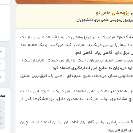
ی پژوهشی علمی‌نو
وپوزال‌نویسی علمی برای دانشجویان
سبه کنیم؟
فرض کنید برای پژوهشی در زمینهٔ سلامت روان، از یک
یمار را بررسی می‌کنید، نمرات را ثبت می‌کنید، و یک هفته بعد
بل فرق دارد؛ گاهی زیاد، گاهی کم.
تع
ییر واقعی اضطراب بیماران است، یا ابزار من خودش ناپایدار است؟
د
زه می‌توان به نتایج ابزار اندازه‌گیری اعتماد کرد
.
ان متفاوتی نشان می‌دهد، هیچ نتیجه‌ای—حتی با دقیق‌ترین تحلیل
م
ر شما چقدر «ثابت و قابل اعتماد» عمل می‌کند. هرچه این عدد به
مطا
تایج مشابه‌تری تولید می‌کند. به همین دلیل، پژوهشگرها قبل از
پ
ر
ضریب پایایی اولین گام برای اطمینان از این اعتماد است؛ چون
و
ی فرو می‌ریزد.