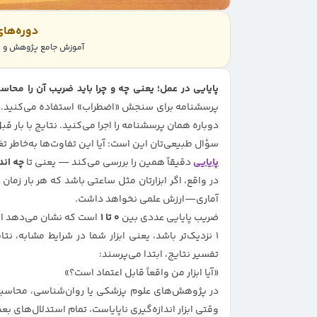
دوره‌ها
آموزش جامع پژوهش و پر
پایایی در عمل؛ یعنی چه و چرا باید ضریب آن را محا
پرسشنامه برای سنجش «اضطراب» استفاده می‌کنید. ده ب
دوباره همان پرسشنامه را اجرا می‌کنید. نتایج با بار ق
سؤال طبیعی‌تان این است: آیا این تفاوت‌ها به‌خاطر تغ
پایایی
دقیقاً همین را بررسی می‌کند — یعنی تا
چه اندا
در واقع، اگر ابزارتان مثل ساعتی باشد که هر بار زم
آماری—ارزش علمی نخواهد داشت.
ضریب پایایی عددی بین
۰ تا ۱
است که نشان می‌دهد ابزا
۱ نزدیک‌تر باشد، یعنی ابزار شما در شرایط مشابه، ن
تفسیر نتایج، ابتدا می‌پرسند:
«آیا ابزار من واقعاً قابل اعتماد است؟»
در پژوهش‌های علوم پزشکی یا روان‌شناسی، محاسبهٔ 
وقتی ابزار اندازه‌گیری ناپایاست، تمام استدلال‌های بعد