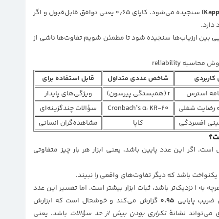
سنجیده می‌شود. کاپای ۰٫۶۵ یعنی توافق قابل‌قبول و اگر
یی بین ارزیاب‌ها سنجیده شود تا مطمئن شویم تفاوت‌ها ناشی از
اسبه reliability
 کاربردی
شاخص عددی متداول
قابل استفاده برای
مه استرس
r (همبستگی پیرسون)
ویژگی‌های پایدار
 رضایت شغلی
Cronbach’s α، KR-20
سؤالات چندگزینه‌ای
الینی افسردگی
کاپا
مشاهده‌گران انسانی
ت؟
است. اگر این عدد پایین باشد، یعنی ابزار هر بار چیز متفاوتی
 و یکنواخت باشد که دیگر تفاوت‌های واقعی را نبیند.
است و هرچه به ۱ نزدیک‌تر باشد، ثبات ابزار بیشتر است. اما تفسیر این عدد
 ضریب پایایی
۰.۹۵
گزارش می‌کند و خوشحال است که ابزارش
می‌تواند نشانهٔ
تکراری بودن بیش از حد سؤالات
باشد. یعنی