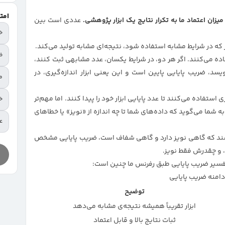
امت
میزان اعتماد ما به تکرار نتایج یک ابزار پژوهشی.
عددی است بین
خ
ض
ه می‌کنند. اگر هر دو، در شرایط یکسان، عدد مشابهی ثبت کنند،
 «پایا»ست. اما اگر یکی ۱۱۰ و دیگری ۱۳۰ بنویسد، ضریب پایایی پایین است و این یعنی ابزار اندازه‌گیری، در
م
تفاده می‌کنند تا عدد پایایی ابزار خود را پیدا کنند. اما مهم‌تر
خ
 شما می‌گوید که داده‌های شما تا چه اندازه از «نویز» یا خطاهای
عا
باشند که گاهی نویز دارد و گاهی شفاف است، ضریب پایایی مشخص
، و چقدرش فقط نویز.
تفسیر ضریب پایایی طبق رفرنس ما چنین است:
امنه ضریب پایایی
توضیح
ابزار تقریباً همیشه نتیجه‌ی مشابه می‌دهد
ثبات نتایج بالا و قابل اعتماد