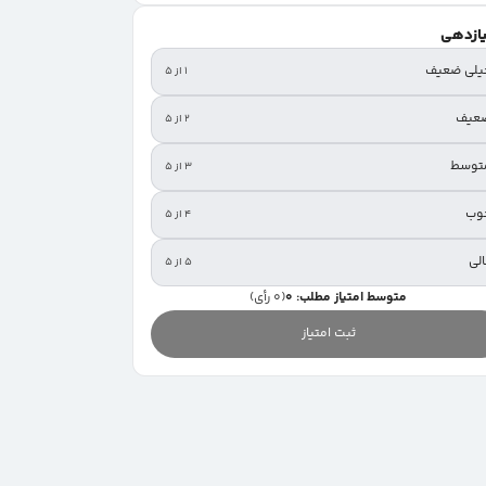
یازدهی
یلی ضعیف
۱ از ۵
عیف
۲ از ۵
توسط
۳ از ۵
وب
۴ از ۵
لی
۵ از ۵
متوسط امتیاز مطلب: 0
(0 رأی)
ثبت امتیاز