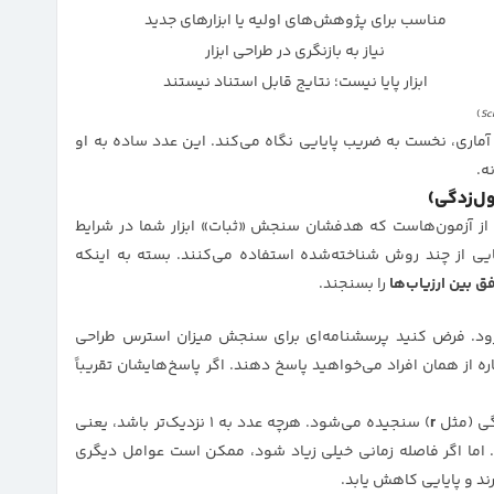
مناسب برای پژوهش‌های اولیه یا ابزارهای جدید
نیاز به بازنگری در طراحی ابزار
ابزار پایا نیست؛ نتایج قابل استناد نیستند
)
Sc
اری، نخست به ضریب پایایی نگاه می‌کند. این عدد ساده به او
ه.
ول‌زدگی)
از آزمون‌هاست که هدفشان سنجش «ثبات» ابزار شما در شرایط
یی از چند روش شناخته‌شده استفاده می‌کنند. بسته به اینکه
ق بین ارزیاب‌ها
را بسنجند.
‌رود. فرض کنید پرسشنامه‌ای برای سنجش میزان استرس طراحی
اره از همان افراد می‌خواهید پاسخ دهند. اگر پاسخ‌هایشان تقریباً
گی (مثل
r
) سنجیده می‌شود. هرچه عدد به ۱ نزدیک‌تر باشد، یعنی
 اما اگر فاصله زمانی خیلی زیاد شود، ممکن است عوامل دیگری
رند و پایایی کاهش یابد.