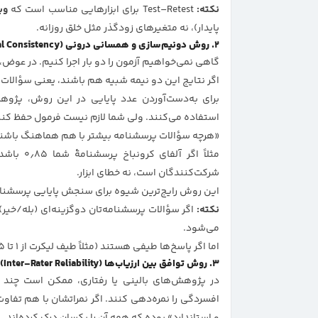
نکته:
Test–Retest برای ابزارهایی مناسب است که
وی
پایدار)، نه متغیرهای زودگذر مثل خلق روزانه.
۲. روش دونیم‌سازی و همسانی درونی (Split–Half & Internal Consistency)
گاهی نمی‌خواهیم آزمون را دو بار اجرا کنیم. در عوض، آ
اگر نتایج این دو نیمه شبیه هم باشند، یعنی سؤالات ب
برای به‌دست‌آوردن عدد پایایی در این روش، پژوه
استفاده می‌کنند. ولی شما لازم نیست فرمول حفظ کنی
«هرچه سؤالات پرسشنامه بیشتر با هم هماهنگ باشند، 
شرکت‌کنندگان است، نه خطای ابزار.
این روش رایج‌ترین شیوه برای سنجش پایایی پرسشنام
نکته:
اگر سؤالات پرسشنامه‌تان دوگزینه‌ای (بله/خیر)
می‌شود.
اما اگر پاسخ‌ها طیفی هستند (مثلاً طیف لیکرت از ۱ تا ۵)، از
۳. روش توافق بین ارزیاب‌ها (Inter–Rater Reliability)
در پژوهش‌های بالینی یا رفتاری، ممکن است چند نف
افسردگی را نمره‌دهی کنند. اگر نمراتشان با هم تفاوت