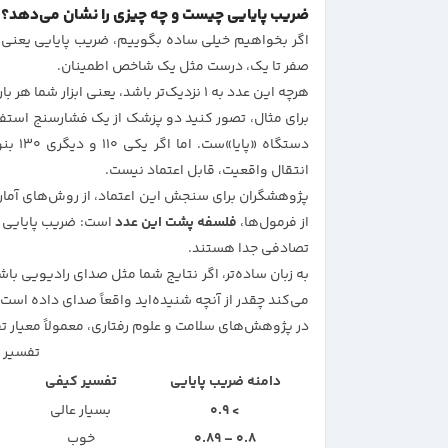
ضریب پایایی چیست و چه چیزی را نشان می‌دهد؟
اگر بخواهیم خیلی ساده بگوییم، ضریب پایایی یعنی
صفر تا یک، درست مثل یک شاخص اطمینان.
هرچه این عدد به ۱ نزدیک‌تر باشد، یعنی ابزار شما هر بار که در شرایط مشابه استفاده شود، نتیجه‌ای مشابه تولید می‌کند.
برای مثال، تصور کنید دو پزشک از یک فشارسنج استفاد
دستگاه
انتقال واقعیت، قابل اعتماد نیست.
پژوهشگران برای سنجش این اعتماد، از روش‌های آماری اس
از فرمول‌ها،
فلسفه پشت این عدد
است: ضریب پایایی به
تصادفی جدا هستند.
به زبان ساده‌تر، اگر نتایج شما مثل صدای رادیویی 
می‌کند چقدر از آنچه شنیده‌اید واقعاً صدای داده است
در پژوهش‌های سلامت و علوم رفتاری، معمولاً معیار 
تفسیر د
دامنه ضریب پایایی
تفسیر کیفی
> 0.9
بسیار عالی
0.8 – 0.89
خوب