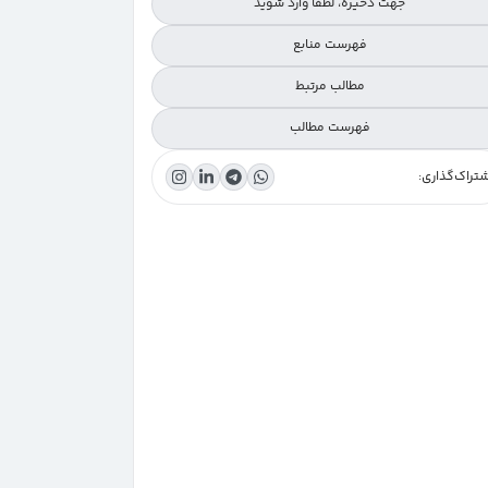
جهت ذخیره، لطفا وارد شوید
فهرست منابع
مطالب مرتبط
فهرست مطالب
تراک‌گذاری:
ضریب پایایی چیست و چه چیزی را نشان می‌دهد؟
روش‌های اصلی محاسبه پایایی (بدون نیاز به فرمول‌زدگی)
چطور بفهمیم ضریب پایایی ابزار ما قابل قبول است؟
خطاهای رایج در محاسبه و تفسیر پایایی
جمع‌بندی و گام بعدی