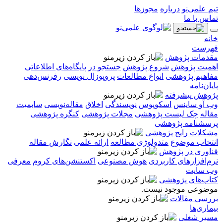
تیم علمی‌نو
درباره
مجوزها
تماس با ما
خانه
فهرست
مقدمات پژوهش
اهمیت پژوهش
شروع پژوهش
جستجو در پایگاه‌های اطلاعاتی
مفاهیم پژوهشی
انواع مطالعات
پروپوزال نویسی
رفرنس‌دهی
پایان‌نامه
پژوهش پیشرفته
وب آو ساینس
اسکوپوس
نویسندگی
اخلاق
مقاله‌نویسی
سابمیت
مقاله
چک لیست پژوهشی
مجلات پژوهشی
کنگره پژوهشی
پرسشنامه پژوهشی
مشکلات رایج پژوهشی
انتخاب موضوع
متدولوژی مطالعه
ارائه علمی
نگارش مقاله
فناوری در پژوهش
نرم‌افزارهای کاربردی
هوش مصنوعی
اکستنشن‌های کروم
معرفی
وب سایت
کتاب‌های پژوهشی
موضوعی موجود نیست.
بررسی مقالات
بیماری‌ها
مسیر شغلی