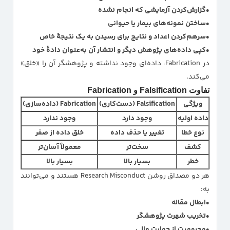
گزارش‌کردن آزمایشی که انجام نشده
ساختن نمونه‌های بیمار یا حیوانی
سرهم‌کردن اعداد و نتایج برای رسیدن به یک نتیجهٔ خاص
کپی داده‌های پژوهش دیگر و انتشار آن به‌عنوان دادهٔ خود
در Fabrication، داده‌ای وجود نداشته و پژوهشگر آن را «خلق»
می‌کند.
تفاوت Falsification و Fabrication
ویژگی
Falsification (دست‌کاری)
Fabrication (داده‌سازی)
داده اولیه
وجود دارد
وجود ندارد
نوع خطا
تغییر یا حذف داده
خلق داده از صفر
کشف
سخت‌تر
معمولاً آسان‌تر
خطر
بسیار بالا
بسیار بالا
هر دو مصداق روشن Research Misconduct هستند و می‌توانند
به:
ابطال مقاله
تخریب شهرت پژوهشگر
محرومیت از حمایت مالی