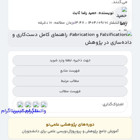
می‌کنند.
نویسنده: حمید رضا ثابت
تاریخ انتشار: 1404/09/01 - 13:48
زمان مطالعه: 10 دقیقه
جهت ذخیره، لطفا وارد شوید
فهرست منابع
مطالب مرتبط
فهرست مطالب
اشتراک‌گذاری:
تعریف‌های پایه‌ای
تفاوت Falsification و Fabrication
دوره‌های پژوهشی علمی‌نو
چرا تقلب در پژوهش اتفاق می‌افتد؟
آموزش جامع پژوهش و پروپوزال‌نویسی علمی برای دانشجویان
چگونه Falsification و Fabrication را تشخیص دهیم؟