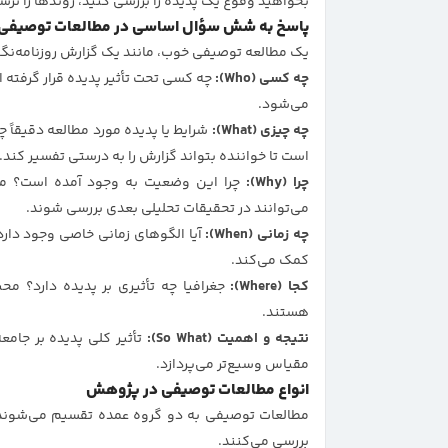
بخواهید وقوع یک پدیده را بررسی کنید، روندها را ترسی
پاسخ به شش سؤال اساسی در مطالعات توصیفی
یک مطالعه توصیفی خوب، مانند یک گزارش روزنامه‌نگ
چه کسی (Who):
چه کسی تحت تأثیر پدیده قرار گرفته
می‌شود.
چه چیزی (What):
شرایط یا پدیده مورد مطالعه دقیقاً 
است تا خواننده بتواند گزارش را به درستی تفسیر کند.
چرا (Why):
چرا این وضعیت به وجود آمده است؟ م
می‌توانند در تحقیقات تحلیلی بعدی بررسی شوند.
چه زمانی (When):
آیا الگوهای زمانی خاصی وجود دار
کمک می‌کند.
کجا (Where):
جغرافیا چه تأثیری بر پدیده دارد؟ م
هستند.
نتیجه و اهمیت (So What):
تأثیر کلی پدیده بر جام
مقیاس وسیع‌تر می‌پردازد.
انواع مطالعات توصیفی در پژوهش
مطالعات توصیفی به دو گروه عمده تقسیم می‌شوند: مط
بررسی می‌کنند.