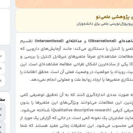
ی پژوهشی علمی‌نو
وپوزال‌نویسی علمی برای دانشجویان
‌ای (Observational)
و
مداخله‌ای (Interventional)
تقسیم
یر را کنترل یا دستکاری می‌کند؛ مانند آزمایش‌های دارویی که
مطالعات مشاهده‌ای صرفاً متغیرهای غیرقابل کنترل را بررسی و
تع
توصیف می‌کنند. طراحی توصیفی (Descriptive design) یکی از ساده‌ترین اشکال طراحی مطالعه مشاهده‌ای است. این
د
عیت، رویداد یا موقعیت در وضعیت فعلی آن است. محقق اطلاعات را
تکاری متغیرها یا ایجاد روابط علت و معلولی انجام نمی‌دهد.
م
 به صورت عددی اندازه‌گیری کنند که به آن تحقیق توصیفی کمی
مطا
Quantitative) می‌گویند. همچنین، این مطالعات می‌توانند ویژگی‌های این متغیرها را بدون
ا
کمیت‌سنجی گزارش دهند که تحت عنوان تحقیق توصیفی کیفی (Qualitative descriptive research) شناخته می‌شود.
م
ضایت مشتریان یک نمونه کمی است، در حالی که گزارش یک مورد از
ه کیفی محسوب می‌شود. این تحقیقات زمانی مفید هستند که شما
م
فا