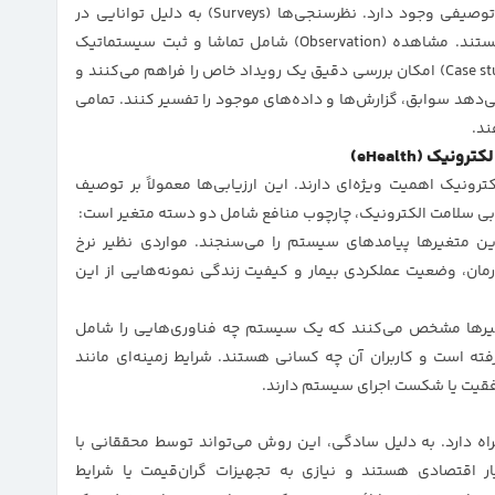
روش‌های مختلفی برای جمع‌آوری داده در تحقیقات توصیفی وجود دارد. نظرسنجی‌ها (Surveys) به دلیل توانایی در
جمع‌آوری اطلاعات از گروه‌های بزرگ بسیار محبوب هستند. مشاهده (Observation) شامل تماشا و ثبت سیستماتیک
رفتارها در محیط طبیعی است. مطالعات موردی (Case studies) امکان بررسی دقیق یک رویداد خاص را فراهم می‌کنند و
Docu) به محققان اجازه می‌دهد سوابق، گزارش‌ها و داده‌های موجود را تفسیر کنند. تمامی
ند.
ک (eHealth)
ونیک اهمیت ویژه‌ای دارند. این ارزیابی‌ها معمولاً بر توصیف
ابی سلامت الکترونیک، چارچوب منافع شامل دو دسته متغیر است:
ن متغیرها پیامدهای سیستم را می‌سنجند. مواردی نظیر نرخ
مان، وضعیت عملکردی بیمار و کیفیت زندگی نمونه‌هایی از این
رها مشخص می‌کنند که یک سیستم چه فناوری‌هایی را شامل
فته است و کاربران آن چه کسانی هستند. شرایط زمینه‌ای مانند
فقیت یا شکست اجرای سیستم دارند.
اه دارد. به دلیل سادگی، این روش می‌تواند توسط محققانی با
 اقتصادی هستند و نیازی به تجهیزات گران‌قیمت یا شرایط