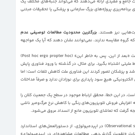
 جامع و مفیدی ارائه می‌دهند که می‌تواند جنبه‌های مختلف یک
 برنامه‌ریزی پروژه‌های بزرگ سازمانی و پزشکی یا تحقیقات مبتنی
یت‌هایی نیز هستند.
بزرگترین محدودیت مطالعات توصیفی عدم
ه گروه مقایسه ندارند، نمی‌توانند نشان دهند که آیا یک مواجهه
یکی از خطاهای رایج در این مطالعات استدلال نادرست «بعد از این، پس به خاطر این» (Post hoc ergo propter hoc)
 علیتی اشتباه بگیرد. برای مثال، در گذشته با ورود فناوری پایش
د و پزشکان تصور کردند این فناوری علت کاهش تلفات است؛ اما
لکترونیکی هیچ سود پایداری برای نوزادان ندارد و صرفاً مداخلات
 دیگر، مغالطه بوم‌شناختی (Ecological fallacy) است. در این خطا، محقق ارتباط موجود در سطح یک جمعیت کلان را
چه افزایش فروش تلویزیون‌های رنگی با کاهش نرخ مرگ‌ومیر ناشی
یجه گرفت که تماشای تلویزیون مانع از انسداد عروق می‌شود.
برای گزارش‌دهی دقیق مطالعات مشاهده‌ای (Observational studies) در اپیدمیولوژی، از دستورالعمل‌های استاندارد
ف عبارت «تقویت گزارش‌دهی مطالعات مشاهده‌ای در اپیدمیولوژی»