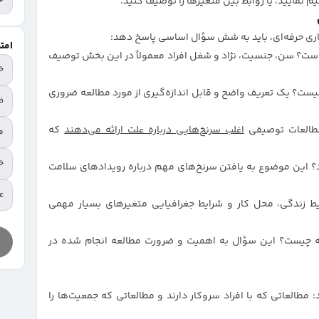
م نمایید، یا روابط بین متغیرها را توصیف کنید.
اری حرفه‌ای، باید به شش سؤال اساسی پاسخ دهد:
امت
 است؟ سن، جنسیت، نژاد و شغل افراد معمولاً در این بخش توصیف
خ
چیست؟ یک تعریف واضح و قابل اندازه‌گیری از مورد مطالعه ضروری
ض
طالعات توصیفی
اغلب سرنخ‌هایی درباره علت ارائه می‌دهند
که
م
خ
د؟ این موضوع به یافتن سرنخ‌های مهم درباره رویدادهای سلامت
عا
حیط زندگی، محل کار و شرایط جغرافیایی متغیرهای بسیار مهمی
عه چیست؟ این سؤال به اهمیت و ضرورت مطالعه انجام شده در
العاتی که با افراد سروکار دارند و مطالعاتی که جمعیت‌ها را