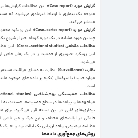
گزارش مورد (Case report):
این مطالعات گزارش‌هایی
متوجه یک بیماری یا ارتباط غیرعادی می‌شود که مسیر 
منتشر می‌کند.
گزارش موارد (Case-series report):
این رویکرد مجموعه
چندین مورد مشابه در یک دوره کوتاه، خبر از شروع یک
مطالعات مقطعی (Cross-sectional studies):
این مطال
این رویکرد تصویری از جمعیت را در یک زمان خاص ار
می‌شود.
نظارت (Surveillance):
نظارت به معنای مراقبت مستمر 
موارد جدید) یا غیرفعال (تکیه بر داده‌های موجود مانن
است.
مطالعات همبستگی بوم‌شناختی (Ecological correlational studies):
مواجهه‌ها و پیامدها در سطح جمعیت‌ها هستند، نه افر
بیماری‌های قلبی در این دسته قرار می‌گیرد. برای مث
خانگی در ایالت‌های مختلف و نرخ مرگ و میر ناشی از
مطالعه توصیفی، واحد ارزیابی یک ایالت بود و نه یک ف
روش‌های جمع‌آوری داده‌ها