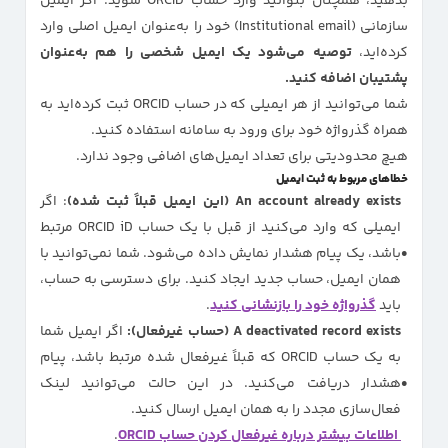
بدهید، همچنان بتوانید وارد حساب ORCID شوید. اگر ایمیل
سازمانی (Institutional email) خود را به‌عنوان ایمیل اصلی وارد
کرده‌اید،
توصیه می‌شود یک ایمیل شخصی را هم به‌عنوان
پشتیبان اضافه کنید.
شما می‌توانید از هر ایمیلی که در حساب ORCID ثبت کرده‌اید به
همراه گذرواژه خود برای ورود به سامانه استفاده کنید.
هیچ محدودیتی برای تعداد ایمیل‌های اضافی وجود ندارد.
خطاهای مربوط به ثبت ایمیل
An account already exists (این ایمیل قبلاً ثبت شده)
: اگر
ایمیلی که وارد می‌کنید از قبل با یک حساب ORCID iD مرتبط
باشد، یک پیام هشدار نمایش داده می‌شود. شما نمی‌توانید با
همان ایمیل، حساب جدید ایجاد کنید. برای دسترسی به حساب،
باید
گذرواژه خود را بازنشانی کنید
.
A deactivated record exists (حساب غیرفعال):
اگر ایمیل شما
به یک حساب ORCID که قبلاً غیرفعال شده مرتبط باشد، پیام
هشدار دریافت می‌کنید. در این حالت می‌توانید لینک
فعال‌سازی مجدد را به همان ایمیل ارسال کنید.
اطلاعات بیشتر درباره غیرفعال کردن حساب ORCID
.