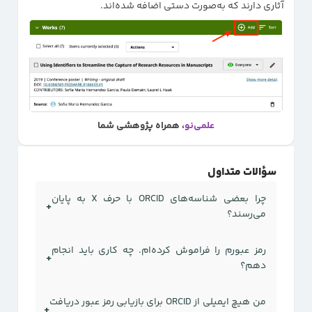
آثاری دارند که به‌صورت دستی اضافه شده‌اند.
علمی‌نو
، همراه پژوهشی شما
سؤالات متداول
چرا بعضی شناسه‌های ORCID با حرف X به پایان
+
می‌رسند؟
ناسه‌های ORCID که با X تمام می‌شوند معتبر و صحیح
رمز عبورم را فراموش کرده‌ام. چه کاری باید انجام
+
هستند. تمام شناسه‌های ORCID به‌صورت تصادفی
دهم؟
اختصاص داده می‌شوند و قابل تغییر نیستند. آخرین
برای بازیابی رمز عبور خود به صفحه بازیابی رمز عبور
کاراکتر در یک شناسه ORCID، Checksum یا رقم کنترلی
من هیچ ایمیلی از ORCID برای بازیابی رمز عبور دریافت
+
(Forgot password) بروید، گزینه Password را انتخاب