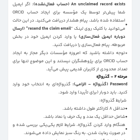
An unclaimed record exists (حساب فعال‌نشده)
: اگر ایمیل
شما پیش‌تر توسط یک مؤسسه برای ایجاد حساب ORCID
استفاده شده باشد، پیام هشدار دریافت می‌کنید. در این حالت
می‌توانید با کلیک روی لینک “
resend the claim email” (ارسال
دوباره ایمیل فعال‌سازی)
یا وارد کردن ایمیل خود در بخش
مربوطه، پیام فعال‌سازی را دریافت کنید.
*توجه داشته باشید که امروزه مؤسسات دیگر مجاز به ایجاد
حساب ORCID برای پژوهشگران نیستند و این موضوع تنها برای
تعداد محدودی از کاربران قدیمی پیش می‌آید.
مرحله ۲ – گذرواژه
Password (گذرواژه – الزامی):
گذرواژه‌ای به انتخاب خود وارد
کنید. باید دوبار (برای تأیید) وارد شود.
شرایط گذرواژه:
حداقل ۸ کاراکتر طول داشته باشد.
شامل حداقل یک عدد و یک حرف یا نماد باشد.
هنگام وارد کردن گذرواژه، شرایط لازم یکی‌یکی بررسی شده و
در صورت رعایت شدن، به رنگ سبز نمایش داده می‌شوند.