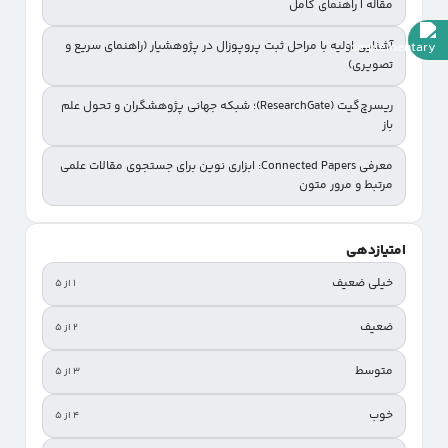
مقاله | راهنمای کامل
آشنایی اولیه با مراحل ثبت پروپوزال در پژوهشیار (راهنمای سریع و
تصویری)
ریسرچ‌گیت (ResearchGate)؛ شبکه جهانی پژوهشگران و تحول علم
باز
معرفی Connected Papers: ابزاری نوین برای جستجوی مقالات علمی
مرتبط و مرور متون
امتیازدهی
خیلی ضعیف
۱ از ۵
ضعیف
۲ از ۵
متوسط
۳ از ۵
خوب
۴ از ۵