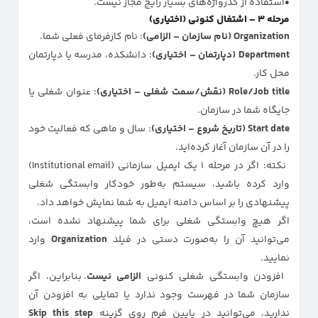
استفاده از گذرواژه‌های بسیار رایج مجاز نیست.
مرحله ۳ – اشتغال کنونی (اختیاری)
Organization (نام سازمان – الزامی)
: نام کارفرمای فعلی شما.
Department (دپارتمان – اختیاری)
: دانشکده، مدرسه یا دپارتمان
محل کار.
Role/Job title (نقش/سمت شغلی – اختیاری)
: عنوان شغلی یا
جایگاه شما در سازمان.
Start date (تاریخ شروع – اختیاری)
: سال و ماهی که فعالیت خود
را در آن سازمان آغاز کرده‌اید.
نکته: اگر در مرحله ۱ یک ایمیل سازمانی (Institutional email)
وارد کرده باشید، سیستم به‌طور خودکار وابستگی شغلی
پیشنهادی را بر اساس دامنه ایمیل به شما نمایش خواهد داد.
اگر هیچ وابستگی شغلی برای شما پیشنهاد نشده است،
می‌توانید آن را به‌صورت دستی در فیلد
Organization
وارد
نمایید.
افزودن وابستگی شغلی کنونی
الزامی نیست
. بنابراین، اگر
سازمان شما در فهرست وجود ندارد یا تمایلی به افزودن آن
ندارید، می‌توانید در پایین فرم روی گزینه
Skip this step