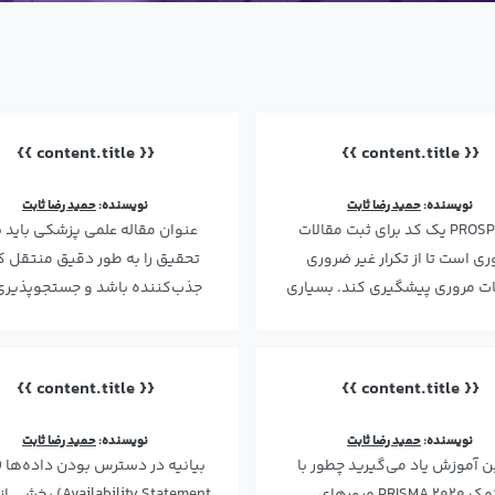
{{ content.title }}
{{ content.title }}
نویسنده:
حمید رضا ثابت
نویسنده:
حمید رضا ثابت
PROSPERO یک کد برای ثبت مقالات
عنوان مقاله علمی پزشکی باید پ
ری است تا از تکرار غیر ضروری
تحقیق را به طور دقیق منتقل ک
ت مروری پیشگیری کند. بسیاری
جذب‌کننده باشد و جستجوپذیری ر
از مجلات معتبر برای مط…
استفاده از کلمات کل…
{{ content.title }}
{{ content.title }}
نویسنده:
حمید رضا ثابت
نویسنده:
حمید رضا ثابت
ن آموزش یاد می‌گیرید چطور با