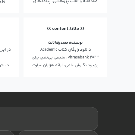
صادقانه و تقلب پژوهشی، پیامدهای
اول 
آن برای پژوهشگران و ن…
{{ content.title }}
نویسنده:
حمید رضا ثابت
دانلود رایگان کتاب Academic
در این
Phrasebank 2023، منبعی بی‌نظیر برای
بهبود نگارش علمی، ارائه هزاران عبارت
کاربردی برای مقالا…
نقش