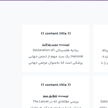
{{ content.title }}
نویسنده:
حمید رضا ثابت
یام
بیانیه هلسینکی (Declaration of
رده،
Helsinki) یک سند مهم از انجمن جهانی
ا با
پزشکی است که به‌عنوان مرجعی جهانی
برای اصول اخلاقی د…
{{ content.title }}
نویسنده:
شقایق عجم
بیانیه در دسترس بودن داده‌ها (Data
بررسی مقاله‌ای که در The Lancet