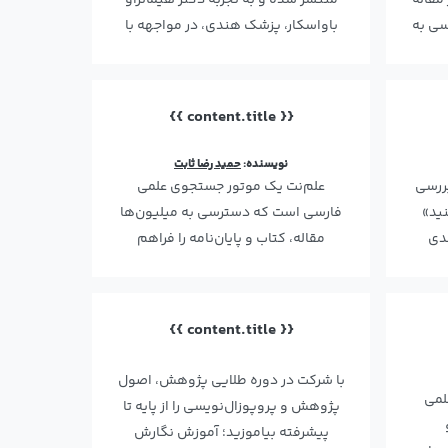
 بخشی از مقاله
منتشر شده و به تجربه دکتر هیماتراو
سی به
باواسکار، پزشک هندی، در مواجهه با
یک مجله متقلب می‌پ…
{{ content.title }}
نویسنده:
حمید رضا ثابت
 The Lancet به بررسی
علم‌نت یک موتور جستجوی علمی
نید»
فارسی است که دسترسی به میلیون‌ها
کندی
مقاله، کتاب و پایان‌نامه را فراهم
می‌کند. با امکان جستجوی …
{{ content.title }}
با شرکت در دوره طلایی پژوهش، اصول
لمی
پژوهش و پروپوزال‌نویسی را از پایه تا
پیشرفته بیاموزید؛ آموزش نگارش