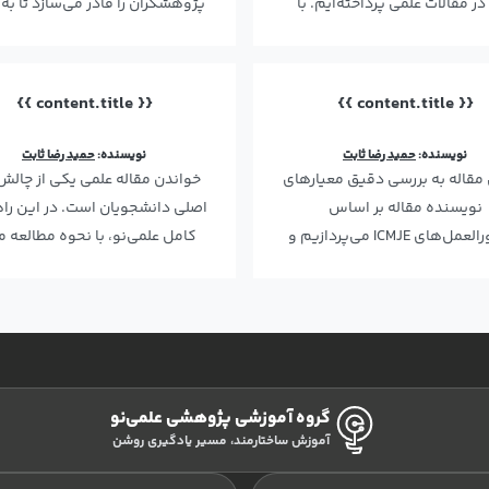
در مقالات علمی پرداخته‌ایم. با
پژوهشگران را قادر می‌سازد تا به 
مطالعه این متن، درک…
تحقیقاتی معتبر و داده‌ها…
{{ content.title }}
{{ content.title }}
نویسنده:
حمید رضا ثابت
نویسنده:
حمید رضا ثابت
 مقاله به بررسی دقیق معیارهای
خواندن مقاله علمی یکی از چالش
نویسنده مقاله بر اساس
اصلی دانشجویان است. در این را
دستورالعمل‌های ICMJE می‌پردازیم و
کامل علمی‌نو، با نحوه مطالعه م
 نویسندگان، ترتیب اسامی،…
علمی و ساختار I…
گروه آموزشی پژوهشی علمی‌نو
آموزش ساختارمند، مسیر یادگیری روشن