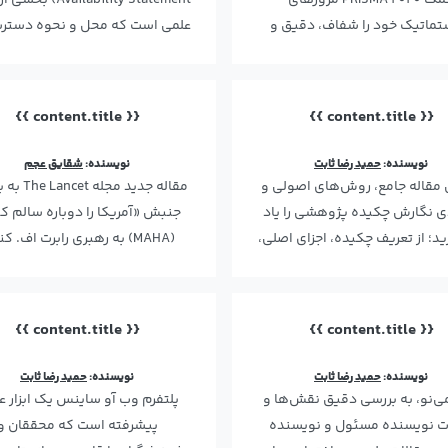
کمک PRISMA 2020 مرورهای
Availability Statement)
ماتیک خود را شفاف، دقیق و
علمی است که محل و نحوه دستر
ندارد گزارش کنید. از معرفی …
داده‌های پژوه…
{{ content.title }}
{{ content.title }}
نویسنده:
حمید رضا ثابت
نویسنده:
شقایق عجم
 مقاله جامع، روش‌های اصولی و
مقاله جدید مجله
دی نگارش چکیده پژوهشی را یاد
جنبش «آمریکا را دوباره سالم ک
ید؛ از تعریف چکیده، اجزای اصلی،
(MAHA) به رهبری رابرت اف. 
نحوه نگارش ع…
جونیور (RFK Jr) می…
{{ content.title }}
{{ content.title }}
نویسنده:
حمید رضا ثابت
نویسنده:
حمید رضا ثابت
می‌نو، به بررسی دقیق نقش‌ها و
پلتفرم وب آو ساینس یک ابزار ع
ت نویسنده مسئول و نویسنده
پیشرفته است که محققان و