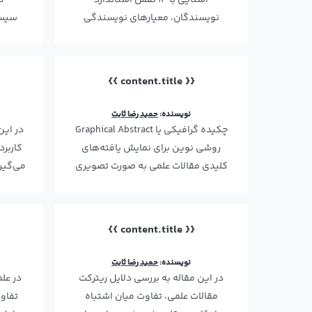
آشنایی با ۱۴ نقش استاندارد
نویسندگان، معیارهای نویسندگی
سیست
علمی، نحوه انتخاب نقش‌ها در ز…
استا
{{ content.title }}
نویسنده:
حمید رضا ثابت
چکیده گرافیکی یا Graphical Abstract
در این
روشی نوین برای نمایش یافته‌های
کاربر
کلیدی مقالات علمی به صورت تصویری
می‌گیر
است. در این مقاله، …
{{ content.title }}
نویسنده:
حمید رضا ثابت
در این مقاله به بررسی دلایل ریترکت
در عل
مقالات علمی، تفاوت میان اشتباه
تفاو