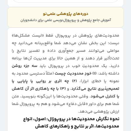
و راهکارهای کاهش
محدودیت‌های پژوهش در پروپوزال چیست؟
دوره‌های پژوهشی علمی‌نو
آموزش جامع پژوهش و پروپوزال‌نویسی علمی برای دانشجویان
محدودیت‌ها را کجا و با چگونه در پروپوزال بنویسیم؟
انواع محدودیت‌های پژوهش (طبقه‌بندی استاندارد)
محدودیت‌های پژوهش در پروپوزال فقط «لیست مشکل‌ها»
چطور محدودیت‌ها را درست بنویسیم؟ (فرمول و الگوی جمله‌سازی)
نیست؛ این بخش نشان می‌دهد شما واقع‌بینانه می‌دانید چه
عواملی می‌توانند مسیر جمع‌آوری داده و تفسیر نتایج را
قالب آماده نگارش محدودیت‌ها در پروپوزال
تحت‌تأثیر قرار دهند و از همین حالا برای مدیریت آن‌ها برنامه
نمونه متن محدودیت‌ها بر اساس نوع مطالعه
دارید. یک محدودیتِ خوب در پروپوزال باید
سه جزء روشن
اشتباهات رایج در نوشتن محدودیت‌ها
داشته باشد:
(۱) خودِ محدودیت چیست
(مثلاً دسترسی محدود به
نمونه یا خطای ابزار)،
(۲) چه اثری بر روایی یا پایایی یا
تعمیم‌پذیری نتایج می‌گذارد
، و
(۳) با چه راهکاری اثر آن کاهش
یا کنترل می‌شود
. وقتی محدودیت‌ها را این‌گونه بنویسید، متن
شما هم برای داور «قابل دفاع» می‌شود و هم به پروپوزال شما
ارزش پژوهشی می‌دهد.
نحوه نگارش محدودیت‌ها در پروپوزال: اصول، انواع
محدودیت‌ها، اثر بر نتایج و راهکارهای کاهش