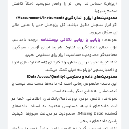
«ریزش» حساس‌اند؛ پس اثر را واضح بنویسید (مثلاً کاهش
تعمیم‌پذیری).
محدودیت‌های ابزار و اندازه‌گیری (Measurement/Instrument)
اگر ابزار سنجش دقیق نباشد، کل پژوهش حتی با تحلیل عالی
زیر سؤال می‌رود.
نمونه‌ها:
پایایی یا روایی ناکافی پرسشنامه،
ترجمه نامناسب
ابزار، خطای اندازه‌گیری، تفاوت شرایط اجرای آزمون، سوگیری
مصاحبه‌گر، محدودیت حساسیت ابزار برای تشخیص تغییر.
نکته تجربه‌محور: در این بخش، راهکارهای «استانداردسازی اجرا»
و «اعتبارسنجی/پایلوت» خیلی کمک می‌کند.
محدودیت‌های داده و دسترسی (Data Access/Quality)
این دسته مخصوص زمانی است که داده‌ها دست شما نیست یا
کیفیت‌شان به منابع دیگر وابسته است.
نمونه‌ها: ناقص بودن پرونده‌ها/بانک‌های اطلاعاتی، خطا در
ثبت داده‌های ثانویه، دسترسی محدود به اسناد، داده‌های
گمشده (Missing Data)، محدودیت در دریافت مجوزها، کیفیت
پایین داده‌های تاریخی.
نکته تجربه‌محور: اگر داده ثانویه دارید، حتماً بنویسید چگونه