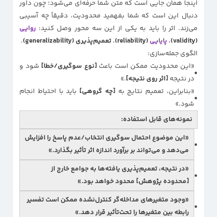
اینجا همان جایی است که متن شما حرفه‌ای می‌شود؛ چون داور
دنبال این است که شما بفهمید محدودیت، دقیقاً چه آسیبی
می‌زند. اثر را باید به یکی از این سه محور وصل کنید:
روایی
(validity)
،
پایایی
(reliability)
،
تعمیم‌پذیری (generalizability)
.
الگوی جمله‌سازی:
«این محدودیت ممکن است باعث
[نوع سوگیری/خطا]
شود و
در نتیجه
[اثر روی نتیجه]
.»
«بنابراین، تعمیم نتایج به
[چه گروهی]
باید با احتیاط انجام
شود.»
نمونه‌های قابل استفاده:
«این موضوع احتمال
سوگیری انتخاب/عدم پاسخ
را افزایش
می‌دهد و می‌تواند بر برآورد اندازه اثر تأثیر بگذارد.»
«در نتیجه،
تعمیم‌پذیری
یافته‌ها به جوامع خارج از
[محدوده پژوهش]
محدود خواهد بود.»
«وجود
متغیرهای مداخله‌گر کنترل‌نشده
ممکن است تفسیر
رابطه بین متغیرها را تحت‌تأثیر قرار دهد.»