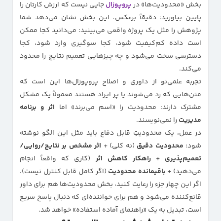
بخش «محدودیت‌ها» در
پروپوزال
جایی نیست که ارزش کارتان را
پایین بیاورید؛ دقیقاً برعکس، این بخش نشان می‌دهد شما
پژوهش را مثل یک پروژه واقعی می‌بینید: می‌دانید کجا ممکن
است داده کم‌کیفیت شود، کجا سوگیری وارد شود، کجا
دسترسی سخت می‌شود و چه چیزهایی تعمیم نتایج را محدود
می‌کند.
تجربه‌ علمی‌نو از داوری و اصلاح پروپوزال‌ها این است که
متن‌هایی که رد می‌شوند یا پر ایراد هستند معمولاً یک مشکل
مشترک دارند: محدودیت را «اسم می‌برند» اما
اثر و برنامه
مدیریت
را نمی‌نویسند.
در عمل، یک محدودیتِ قابل دفاع باید مثل این الگو نوشته
شود:
محدودیت دقیق
(نه کلی) +
اثر مشخص بر نتایج/روایی/
تعمیم‌پذیری
+
راهکار کاهش اثر
(کاری که واقعاً انجام
می‌دهید) +
باقیمانده محدودیت
(اگر کامل قابل کنترل نیست).
اگر این چهار جزء را رعایت کنید، بخش محدودیت‌ها هم برای داور
قانع‌کننده می‌شود و هم برای خواننده‌ای که دنبال پاسخ سریع
است، تبدیل به یک «راهنمای آماده استفاده» خواهد شد.