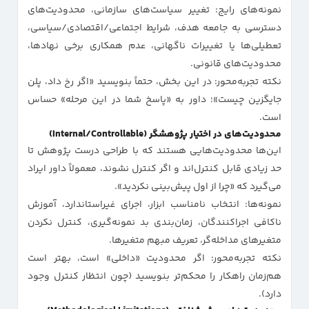
نمونه‌های رایج: تغییر سیاست‌های سازمانی، محدودیت‌های
دسترسی به جامعه هدف، شرایط اجتماعی/اقتصادی/سیاسی،
تعطیلی‌ها یا تغییرات ناگهانی، عدم همکاری برخی نهادها،
محدودیت‌های قانونی.
نکته تجربه‌محور: در این بخش، حتماً بنویسید «اگر رخ داد، پلن
جایگزین چیست»؛ داور به «پاسخ شما در این مرحله» حساس
است.
محدودیت‌های در اختیار پژوهشگر (Internal/Controllable)
این‌ها محدودیت‌هایی هستند که با طراحی درست پژوهش تا
حد زیادی قابل کنترل‌اند و اگر کنترل نشوند، معمولاً داور ایراد
می‌گیرد که «چرا از اول پیش‌بینی نکردید».
نمونه‌ها: انتخاب نامناسب ابزار، اجرای غیراستاندارد، آموزش
ناکافی اجراکنندگان، زمان‌بندی بد نمونه‌گیری، کنترل نکردن
متغیرهای مداخله‌گر، تعریف مبهم متغیرها.
نکته تجربه‌محور: اگر محدودیت «داخلی» است، بهتر است
هم‌زمان راهکار را محکم‌تر بنویسید (چون انتظار کنترل وجود
دارد).