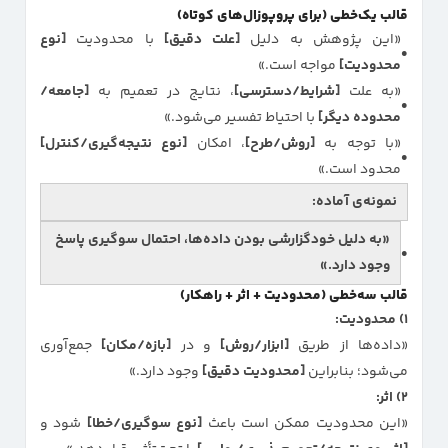
قالب یک‌خطی (برای پروپوزال‌های کوتاه)
«این پژوهش به دلیل
[علت دقیق]
با محدودیت
[نوع
محدودیت]
مواجه است.»
«به علت
[شرایط/دسترسی]
، نتایج در تعمیم به
[جامعه/
محدوده دیگر]
با احتیاط تفسیر می‌شود.»
«با توجه به
[روش/طرح]
، امکان
[نوع نتیجه‌گیری/کنترل]
محدود است.»
نمونه‌ی آماده:
«به دلیل خودگزارشی بودن داده‌ها، احتمال سوگیری پاسخ
وجود دارد.»
قالب سه‌خطی (محدودیت + اثر + راهکار)
۱) محدودیت:
«داده‌ها از طریق
[ابزار/روش]
و در
[بازه/مکان]
جمع‌آوری
می‌شود؛ بنابراین
[محدودیت دقیق]
وجود دارد.»
۲) اثر:
«این محدودیت ممکن است باعث
[نوع سوگیری/خطا]
شود و