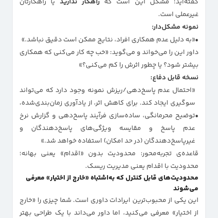
گفته‌اید؛ مشکل این است که
راهکار ندارید
یا راهکارتان
غیرعملی است.
نمونه مشکل‌دار:
«به دلیل عدم همکاری افراد، نتایج ممکن است دقیق نباشد.»
داور این را می‌خواند و می‌گوید: «خب چه کار می‌کنی که همکاری
بیشتر شود؟ یا چطور اثرش را کم می‌کنی؟»
نسخه قابل دفاع:
«احتمال عدم پاسخ‌دهی/ریزش نمونه وجود دارد که می‌تواند
سوگیری ایجاد کند. برای کاهش اثر، از یادآوری زمان‌بندی‌شده،
توضیح محرمانگی، ساده‌سازی فرآیند پاسخ‌دهی و گزارش نرخ
عدم پاسخ و مقایسه ویژگی‌های پاسخ‌دهندگان و
غیرپاسخ‌دهندگان (در حد امکان) استفاده خواهد شد.»
قاعده‌ی تجربه‌محور: محدودیت بدون «اقدام» یعنی بهانه؛
محدودیت با اقدام یعنی مدیریت ریسک.
محدودیت‌های قابل کنترل که به‌اشتباه «خارج از اختیار» معرفی
می‌شوند
این یکی از محبوب‌ترین ایرادات داوری است. شما چیزی را «خارج
از اختیار» معرفی می‌کنید، اما داور می‌داند با یک طراحی بهتر