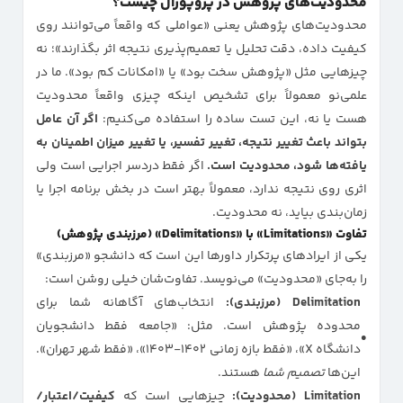
محدودیت‌های پژوهش در پروپوزال چیست؟
محدودیت‌های پژوهش یعنی «عواملی که واقعاً می‌توانند روی
کیفیت داده، دقت تحلیل یا تعمیم‌پذیری نتیجه اثر بگذارند»؛ نه
چیزهایی مثل «پژوهش سخت بود» یا «امکانات کم بود». ما در
علمی‌نو معمولاً برای تشخیص اینکه چیزی واقعاً محدودیت
هست یا نه، این تست ساده را استفاده می‌کنیم:
اگر آن عامل
بتواند باعث تغییر نتیجه، تغییر تفسیر، یا تغییر میزان اطمینان به
یافته‌ها شود، محدودیت است.
اگر فقط دردسر اجرایی است ولی
اثری روی نتیجه ندارد، معمولاً بهتر است در بخش برنامه اجرا یا
زمان‌بندی بیاید، نه محدودیت.
تفاوت «Limitations» با «Delimitations» (مرزبندی پژوهش)
یکی از ایرادهای پرتکرار داورها این است که دانشجو «مرزبندی»
را به‌جای «محدودیت» می‌نویسد. تفاوت‌شان خیلی روشن است:
Delimitation (مرزبندی):
انتخاب‌های آگاهانه شما برای
محدوده پژوهش است. مثل: «جامعه فقط دانشجویان
دانشگاه X»، «فقط بازه زمانی ۱۴۰۲-۱۴۰۳»، «فقط شهر تهران».
این‌ها
تصمیم شما
هستند.
Limitation (محدودیت):
چیزهایی است که
کیفیت/اعتبار/