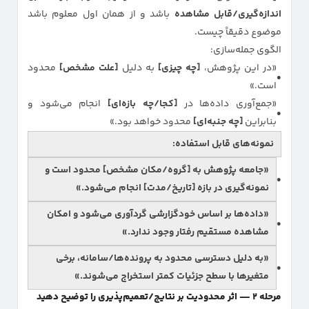
اندازه‌گیری/قابل مشاهده
باشد و از همان اول معلوم باشد
موضوع دقیقاً چیست.
الگوی جمله‌سازی:
«در این پژوهش،
[چه چیزی]
به دلیل
[علت مشخص]
محدود
است.»
«جمع‌آوری داده‌ها در
[کجا/چه بازه‌ای]
انجام می‌شود و
بنابراین
[چه جنبه‌ای]
محدود خواهد بود.»
نمونه‌های قابل استفاده:
«جامعه پژوهش به
[گروه/مکان مشخص]
محدود است و
نمونه‌گیری در بازه
[تاریخ/مدت]
انجام می‌شود.»
«داده‌ها بر اساس
خودگزارشی
گردآوری می‌شود و امکان
مشاهده مستقیم رفتار وجود ندارد.»
«به دلیل
دسترسی محدود به پرونده‌ها/سامانه
، برخی
متغیرها با
سطح جزئیات کمتر
استخراج می‌شوند.»
مرحله ۲ — اثر محدودیت بر نتایج/تعمیم‌پذیری را توضیح دهید