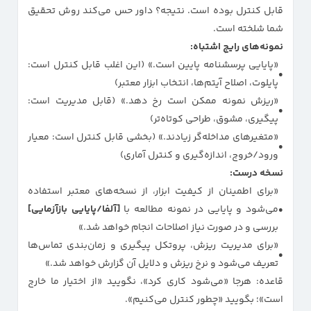
قابل کنترل بوده است. نتیجه؟ داور حس می‌کند روش تحقیق
شما شلخته است.
نمونه‌های رایجِ اشتباه:
«پایایی پرسشنامه پایین است.» (این اغلب قابل کنترل است:
پایلوت، اصلاح آیتم‌ها، انتخاب ابزار معتبر)
«ریزش نمونه ممکن است رخ دهد.» (قابل مدیریت است:
پیگیری، مشوق، طراحی کوتاه‌تر)
«متغیرهای مداخله‌گر زیادند.» (بخشی قابل کنترل است: معیار
ورود/خروج، اندازه‌گیری و کنترل آماری)
نسخه درست:
«برای اطمینان از کیفیت ابزار، از نسخه‌های معتبر استفاده
می‌شود و پایایی در نمونه مطالعه با
[آلفا/پایایی بازآزمایی]
بررسی و در صورت نیاز اصلاحات انجام خواهد شد.»
«برای مدیریت ریزش، پروتکل پیگیری و زمان‌بندی تماس‌ها
تعریف می‌شود و نرخ ریزش و دلایل آن گزارش خواهد شد.»
قاعده: هرجا «می‌شود کاری کرد»، نگویید «از اختیار ما خارج
است»؛ بگویید «چطور کنترل می‌کنیم».