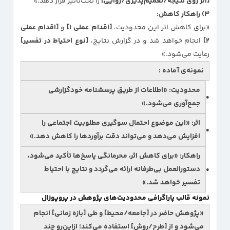
[اثر روی نتیجه/تعمیم‌پذیری/روایی]
را تحت‌تأثیر قرار دهد.»
۳) راهکار کاهش:
«برای کاهش اثر این محدودیت،
[اقدام عملی ۱]
و
[اقدام عملی
۲]
انجام خواهد شد و در گزارش نتایج،
[نوع احتیاط در تفسیر]
رعایت می‌شود.»
نمونه‌ی آماده :
محدودیت:
«اطلاعات از طریق پرسشنامه خودگزارشی
جمع‌آوری می‌شود.»
اثر:
«این موضوع احتمال سوگیری مطلوبیت اجتماعی را
افزایش می‌دهد و می‌تواند دقت برآوردها را کاهش دهد.»
راهکار:
«برای کاهش اثر، محرمانگی پاسخ‌ها تأکید می‌شود،
دستورالعمل بی‌طرفانه ارائه می‌گردد و نتایج با احتیاط
تفسیر خواهد شد.»
نمونه قالب پاراگرافی محدودیت‌های پژوهش در پروپوزال
«پژوهش حاضر در
[جامعه/محیط]
و طی
[بازه زمانی]
انجام
می‌شود و از
[طرح/روش]
استفاده می‌کند؛ ازاین‌رو چند