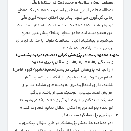
مقطعی بودن مطالعه و محدودیت در استنباط علّی
«مطالعه حاضر از نوع مقطعی است و داده‌ها در یک مقطع
زمانی گردآوری می‌شود؛ بنابراین امکان نتیجه‌گیری علّی
درباره روابط مشاهده‌شده محدود است. به‌منظور مدیریت
این محدودیت، ادعاها در سطح ارتباط/پیش‌بینی مطرح
می‌شود و پیشنهاد انجام مطالعات طولی یا مداخله‌ای برای
بررسی علیت ارائه خواهد شد.»
نمونه محدودیت‌ها در پژوهش کیفی (مصاحبه/پدیدارشناسی)
وابستگی یافته‌ها به بافت و انتقال‌پذیری محدود
«از آنجا که پژوهش کیفی در بستر
[محیط/شهر/گروه خاص]
انجام می‌شود، یافته‌ها بیش از آنکه قابل تعمیم آماری
باشند، دارای انتقال‌پذیری به زمینه‌های مشابه‌اند. برای
افزایش اعتمادپذیری، توصیف غنی از بافت، ویژگی
مشارکت‌کنندگان و شرایط گردآوری داده ارائه می‌شود تا
خواننده بتواند درباره امکان انتقال نتایج قضاوت کند.»
سوگیری پژوهشگر/مصاحبه‌گر
«در مصاحبه‌ها، نقش پژوهشگر در طرح سؤال، پیگیری و
تفسیر می‌تواند بر داده‌ها اثر بگذارد. برای کاهش این اثر، از