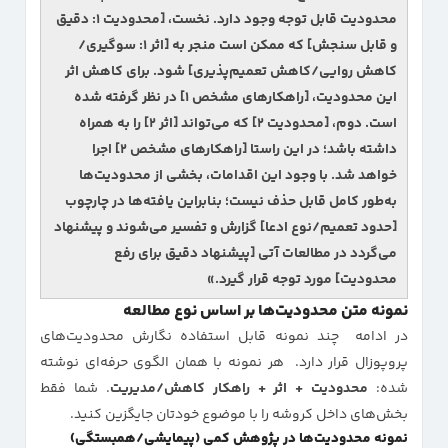
محدودیت قابل توجه وجود دارد. نخست،
[محدودیت ۱: دقیق
و قابل سنجش]
که ممکن است منجر به
[اثر ۱: سوگیری/
کاهش روایی/کاهش تعمیم‌پذیری]
شود. برای کاهش اثر
این محدودیت،
[راهکارهای مشخص ۱]
در نظر گرفته شده
است. دوم،
[محدودیت ۲]
که می‌تواند
[اثر ۲]
را به همراه
داشته باشد؛ در این راستا
[راهکارهای مشخص ۲]
اجرا
خواهد شد. با وجود این اقدامات، بخشی از محدودیت‌ها
به‌طور کامل قابل حذف نیست؛ بنابراین یافته‌ها در چارچوب
[حدود تعمیم/نوع ادعا]
گزارش و تفسیر می‌شوند و پیشنهاد
می‌گردد در مطالعات آتی
[پیشنهاد دقیق برای رفع
محدودیت]
مورد توجه قرار گیرد.»
نمونه متن محدودیت‌ها بر اساس نوع مطالعه
در ادامه چند نمونه قابل استفاده نگارش محدودیت‌های
پروپوزال قرار دارد. هر نمونه با همان الگوی حرفه‌ای نوشته
شده:
محدودیت + اثر + راهکار کاهش/مدیریت
. شما فقط
بخش‌های داخل کروشه را با موضوع خودتان جایگزین کنید.
نمونه محدودیت‌ها در پژوهش کمی (پیمایشی/همبستگی)