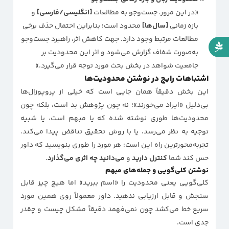
«در این مرور، جست‌وجو به مطالعات
[انگلیسی/فارسی]
و
بازه زمانی
[سال‌ها]
محدود است؛ بنابراین احتمال حذف برخی
مطالعات مرتبط وجود دارد. جهت کاهش اثر، راهبرد جست‌وجو
به‌صورت شفاف گزارش می‌شود و اثر این محدودیت بر
جامعیت شواهد در بخش بحث مورد توجه قرار می‌گیرد.»
اشتباهات رایج در نوشتن محدودیت‌ها
این بخش دقیقاً همان جایی است که خیلی از پروپوزال‌ها
بی‌دلیل «ایراد می‌خورند»؛ نه چون پژوهش بد است، بلکه چون
محدودیت‌ها طوری نوشته شده که یا مبهم است، یا شبیه
توجیه به نظر می‌رسد، یا با روش تحقیق تناقض پیدا می‌کند.
تجربه‌محورترین راه این است: هر مورد را طوری بنویسید که داور
حس کند شما
کنترل دارید
و
می‌دانید چه اثری می‌گذارد
.
نوشتن کلی‌گویی و جمله‌های مبهم
کلی‌گویی یعنی محدودیت را «اسم ببرید» اما هیچ چیز قابل
سنجش و قابل ارزیابی ندهید. داور معمولاً روی همین مورد
سریع خط می‌کشد چون نمی‌فهمد دقیقاً مشکل چیست و چقدر
جدی است.