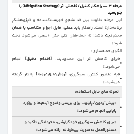
مرحله ۳ — راهکار کنترل/کاهش اثر (Mitigation Strategy) را
بنویسید
این مرحله تفاوت بین «دانشجوِ فهرست‌کننده» و «پژوهشگرِ
برنامه‌دار» است. راهکار باید
عملی، قابل اجرا و متناسب با همان
محدودیت
باشد؛ نه جمله‌های کلی مثل «سعی می‌شود دقت
شود».
الگوی جمله‌سازی:
«برای کاهش اثر این محدودیت،
[اقدام دقیق]
انجام
می‌شود.»
«به منظور کنترل سوگیری،
[روش/ابزار/رویه]
به‌کار گرفته
می‌شود.»
نمونه‌های قابل استفاده:
«پیش‌آزمون/پایلوت برای بررسی وضوح آیتم‌ها و برآورد
پایایی انجام می‌شود.»
«برای کاهش سوگیری خودگزارشی،
محرمانگی
تأکید و
دستورالعمل به‌صورت
بی‌طرفانه
ارائه می‌شود.»