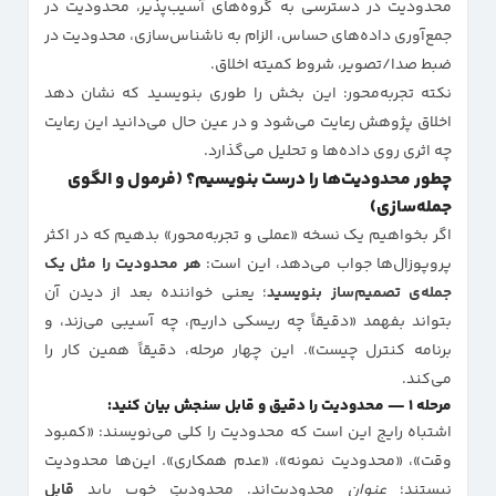
محدودیت در دسترسی به گروه‌های آسیب‌پذیر، محدودیت در
جمع‌آوری داده‌های حساس، الزام به ناشناس‌سازی، محدودیت در
ضبط صدا/تصویر، شروط کمیته اخلاق.
نکته تجربه‌محور: این بخش را طوری بنویسید که نشان دهد
اخلاق پژوهش رعایت می‌شود و در عین حال می‌دانید این رعایت
چه اثری روی داده‌ها و تحلیل می‌گذارد.
چطور محدودیت‌ها را درست بنویسیم؟ (فرمول و الگوی
جمله‌سازی)
اگر بخواهیم یک نسخه «عملی و تجربه‌محور» بدهیم که در اکثر
پروپوزال‌ها جواب می‌دهد، این است:
هر محدودیت را مثل یک
جمله‌ی تصمیم‌ساز بنویسید
؛ یعنی خواننده بعد از دیدن آن
بتواند بفهمد «دقیقاً چه ریسکی داریم، چه آسیبی می‌زند، و
برنامه کنترل چیست». این چهار مرحله، دقیقاً همین کار را
می‌کند.
مرحله ۱ — محدودیت را دقیق و قابل سنجش بیان کنید:
اشتباه رایج این است که محدودیت را کلی می‌نویسند: «کمبود
وقت»، «محدودیت نمونه»، «عدم همکاری». این‌ها محدودیت
نیستند؛
عنوان
محدودیت‌اند. محدودیتِ خوب باید
قابل