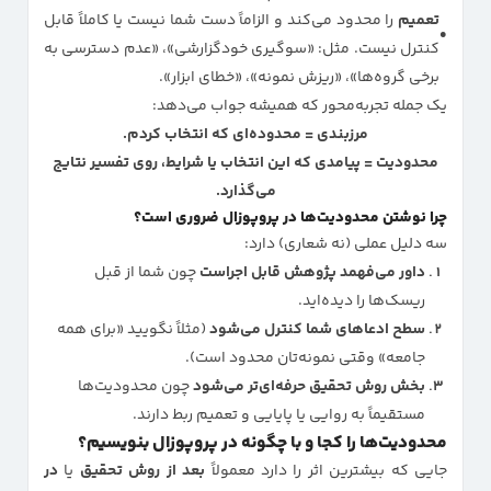
تعمیم
را محدود می‌کند و الزاماً دست شما نیست یا کاملاً قابل
کنترل نیست. مثل: «سوگیری خودگزارشی»، «عدم دسترسی به
برخی گروه‌ها»، «ریزش نمونه»، «خطای ابزار».
یک جمله تجربه‌محور که همیشه جواب می‌دهد:
مرزبندی = محدوده‌ای که انتخاب کردم.
محدودیت = پیامدی که این انتخاب یا شرایط، روی تفسیر نتایج
می‌گذارد.
چرا نوشتن محدودیت‌ها در پروپوزال ضروری است؟
سه دلیل عملی (نه شعاری) دارد:
داور می‌فهمد پژوهش قابل اجراست
چون شما از قبل
ریسک‌ها را دیده‌اید.
سطح ادعاهای شما کنترل می‌شود
(مثلاً نگویید «برای همه
جامعه» وقتی نمونه‌تان محدود است).
بخش روش تحقیق حرفه‌ای‌تر می‌شود
چون محدودیت‌ها
مستقیماً به روایی یا پایایی و تعمیم ربط دارند.
محدودیت‌ها را کجا و با چگونه در پروپوزال بنویسیم؟
جایی که بیشترین اثر را دارد معمولاً
بعد از روش تحقیق
یا
در