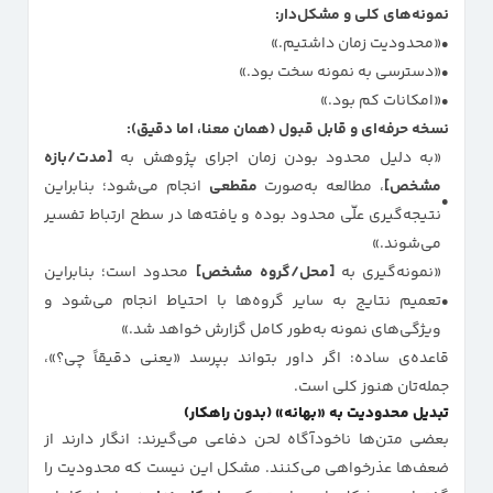
نمونه‌های کلی و مشکل‌دار:
«محدودیت زمان داشتیم.»
«دسترسی به نمونه سخت بود.»
«امکانات کم بود.»
نسخه حرفه‌ای و قابل قبول (همان معنا، اما دقیق):
«به دلیل محدود بودن زمان اجرای پژوهش به
[مدت/بازه
مشخص]
، مطالعه به‌صورت
مقطعی
انجام می‌شود؛ بنابراین
نتیجه‌گیری علّی محدود بوده و یافته‌ها در سطح ارتباط تفسیر
می‌شوند.»
«نمونه‌گیری به
[محل/گروه مشخص]
محدود است؛ بنابراین
تعمیم نتایج به سایر گروه‌ها با احتیاط انجام می‌شود و
ویژگی‌های نمونه به‌طور کامل گزارش خواهد شد.»
قاعده‌ی ساده: اگر داور بتواند بپرسد «یعنی دقیقاً چی؟»،
جمله‌تان هنوز کلی است.
تبدیل محدودیت به «بهانه» (بدون راهکار)
بعضی متن‌ها ناخودآگاه لحن دفاعی می‌گیرند: انگار دارند از
ضعف‌ها عذرخواهی می‌کنند. مشکل این نیست که محدودیت را