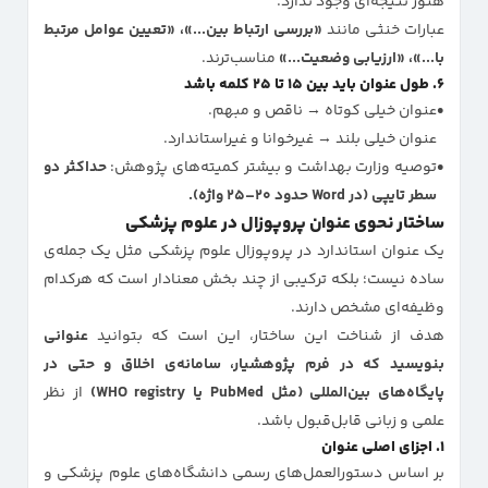
هنوز نتیجه‌ای وجود ندارد.
عبارات خنثی مانند
«بررسی ارتباط بین...»، «تعیین عوامل مرتبط
با...»، «ارزیابی وضعیت...»
مناسب‌ترند.
۶. طول عنوان باید بین ۱۵ تا ۲۵ کلمه باشد
عنوان خیلی کوتاه → ناقص و مبهم.
عنوان خیلی بلند → غیرخوانا و غیراستاندارد.
توصیه وزارت بهداشت و بیشتر کمیته‌های پژوهش:
حداکثر دو
سطر تایپی (در Word حدود ۲۰–۲۵ واژه).
ساختار نحوی عنوان پروپوزال در علوم پزشکی
یک عنوان استاندارد در پروپوزال علوم پزشکی مثل یک جمله‌ی
ساده نیست؛ بلکه ترکیبی از چند بخش معنا‌دار است که هرکدام
وظیفه‌ای مشخص دارند.
هدف از شناخت این ساختار، این است که بتوانید
عنوانی
بنویسید که در فرم پژوهشیار، سامانه‌ی اخلاق و حتی در
پایگاه‌های بین‌المللی (مثل PubMed یا WHO registry)
از نظر
علمی و زبانی قابل‌قبول باشد.
۱. اجزای اصلی عنوان
بر اساس دستورالعمل‌های رسمی دانشگاه‌های علوم پزشکی و