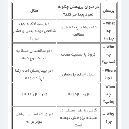
در عنوان پژوهش چگونه
پرسش
مثال
نمود پیدا می‌کند؟
What –
«بررسی ارتباط بین
متغیرها یا پدیده مورد
چه
شاخص توده بدنی و فشار
مطالعه
چیزی؟
خون»
Who –
«در سالمندان مبتلا به
چه
گروه یا جمعیت هدف
دیابت نوع دو»
کسانی؟
Where –
«در بیمارستان امام رضا
محل اجرای پژوهش
کجا؟
(ع) مشهد»
When –
چه
سال یا بازه زمانی
«در سال ۱۴۰۴»
زمانی؟
گاهی به‌طور ضمنی در
Why –
«برای شناسایی عوامل
مسئله پژوهش نهفته
چرا؟
مؤثر بر...»
است