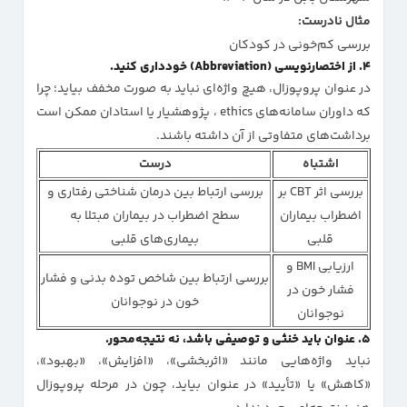
مثال نادرست:
بررسی کم‌خونی در کودکان
۴. از اختصارنویسی (Abbreviation) خودداری کنید.
در عنوان پروپوزال، هیچ واژه‌ای نباید به صورت مخفف بیاید؛ چرا
که داوران سامانه‌های ethics ، پژوهشیار یا استادان ممکن است
برداشت‌های متفاوتی از آن داشته باشند.
اشتباه
درست
بررسی اثر CBT بر
بررسی ارتباط بین درمان شناختی رفتاری و
اضطراب بیماران
سطح اضطراب در بیماران مبتلا به
قلبی
بیماری‌های قلبی
ارزیابی BMI و
بررسی ارتباط بین شاخص توده بدنی و فشار
فشار خون در
خون در نوجوانان
نوجوانان
۵. عنوان باید خنثی و توصیفی باشد، نه نتیجه‌محور.
نباید واژه‌هایی مانند «اثربخشی»، «افزایش»، «بهبود»،
«کاهش» یا «تأیید» در عنوان بیاید، چون در مرحله پروپوزال