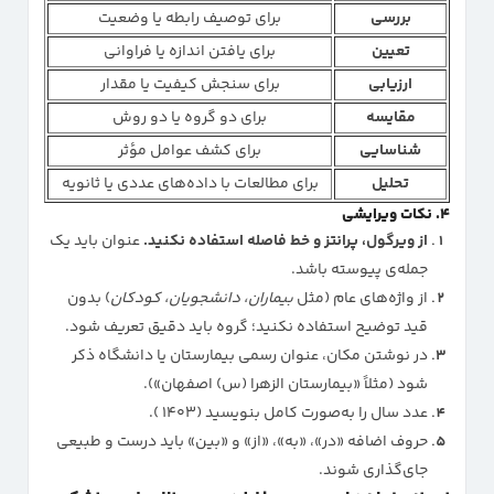
بررسی
برای توصیف رابطه یا وضعیت
تعیین
برای یافتن اندازه یا فراوانی
ارزیابی
برای سنجش کیفیت یا مقدار
مقایسه
برای دو گروه یا دو روش
شناسایی
برای کشف عوامل مؤثر
تحلیل
برای مطالعات با داده‌های عددی یا ثانویه
۴. نکات ویرایشی
از ویرگول، پرانتز و خط فاصله استفاده نکنید.
عنوان باید یک
جمله‌ی پیوسته باشد.
از واژه‌های عام (مثل
بیماران، دانشجویان، کودکان
) بدون
قید توضیح استفاده نکنید؛ گروه باید دقیق تعریف شود.
در نوشتن مکان، عنوان رسمی بیمارستان یا دانشگاه ذکر
شود (مثلاً «بیمارستان الزهرا (س) اصفهان»).
عدد سال را به‌صورت کامل بنویسید (۱۴۰۳ ).
حروف اضافه «در»، «به»، «از» و «بین» باید درست و طبیعی
جای‌گذاری شوند.