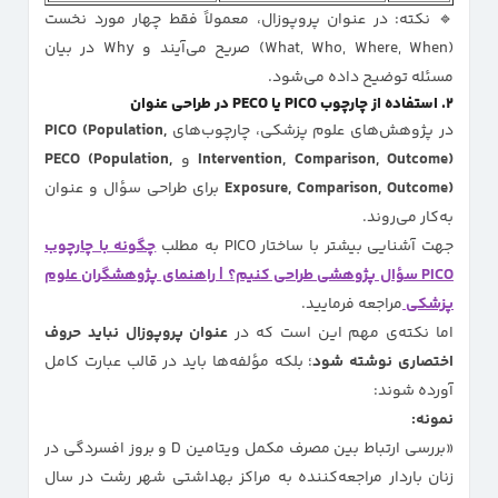
🔹 نکته: در عنوان پروپوزال، معمولاً فقط چهار مورد نخست
(What, Who, Where, When) صریح می‌آیند و Why در بیان
مسئله توضیح داده می‌شود.
۲. استفاده از چارچوب PICO یا PECO در طراحی عنوان
در پژوهش‌های علوم پزشکی، چارچوب‌های
PICO (Population,
Intervention, Comparison, Outcome)
و
PECO (Population,
Exposure, Comparison, Outcome)
برای طراحی سؤال و عنوان
به‌کار می‌روند.
جهت آشنایی بیشتر با ساختار PICO به مطلب
چگونه با چارچوب
PICO سؤال پژوهشی طراحی کنیم؟ | راهنمای پژوهشگران علوم
پزشکی
مراجعه فرمایید.
اما نکته‌ی مهم این است که در
عنوان پروپوزال نباید حروف
اختصاری نوشته شود
؛ بلکه مؤلفه‌ها باید در قالب عبارت کامل
آورده شوند:
نمونه:
«بررسی ارتباط بین مصرف مکمل ویتامین D و بروز افسردگی در
زنان باردار مراجعه‌کننده به مراکز بهداشتی شهر رشت در سال