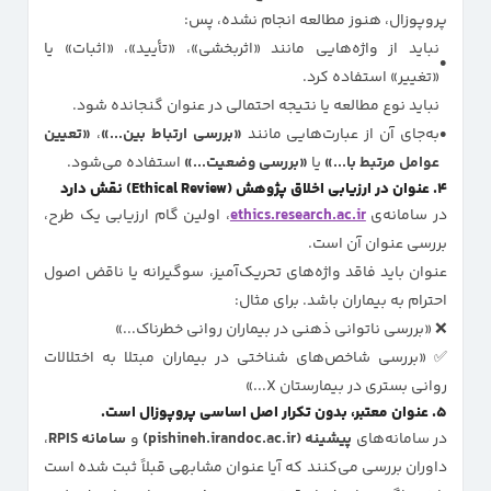
پروپوزال، هنوز مطالعه انجام نشده، پس:
نباید از واژه‌هایی مانند «اثربخشی»، «تأیید»، «اثبات» یا
«تغییر» استفاده کرد.
نباید نوع مطالعه یا نتیجه احتمالی در عنوان گنجانده شود.
به‌جای آن از عبارت‌هایی مانند
«بررسی ارتباط بین...»
،
«تعیین
عوامل مرتبط با...»
یا
«بررسی وضعیت...»
استفاده می‌شود.
۴. عنوان در ارزیابی اخلاق پژوهش (Ethical Review) نقش دارد
در سامانه‌ی
ethics.research.ac.ir
، اولین گام ارزیابی یک طرح،
بررسی عنوان آن است.
عنوان باید فاقد واژه‌های تحریک‌آمیز، سوگیرانه یا ناقض اصول
احترام به بیماران باشد. برای مثال:
❌ «بررسی ناتوانی ذهنی در بیماران روانی خطرناک...»
✅ «بررسی شاخص‌های شناختی در بیماران مبتلا به اختلالات
روانی بستری در بیمارستان X...»
۵. عنوان معتبر، بدون تکرار اصل اساسی پروپوزال است.
در سامانه‌های
پیشینه (pishineh.irandoc.ac.ir)
و
سامانه RPIS
،
داوران بررسی می‌کنند که آیا عنوان مشابهی قبلاً ثبت شده است