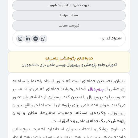
جهت ذخیره، لطفا وارد شوید
مطالب مرتبط
فهرست مطالب
اشتراک‌گذاری:
اهمیت عنوان در پروپوزال علوم پزشکی چیست؟
ویژگی‌های یک عنوان استاندارد پروپوزال در علوم پزشکی
دوره‌های پژوهشی علمی‌نو
ساختار نحوی عنوان پروپوزال در علوم پزشکی
آموزش جامع پژوهش و پروپوزال‌نویسی علمی برای دانشجویان
نمونه عنوان‌های صحیح و غلط در پروپوزال علوم پزشکی
عنوان، نخستین جمله‌ای است که داور، استاد راهنما یا سامانه
بررسی عنوان در سامانه‌های پژوهشی و دانشگاهی
پژوهشی از
پروپوزال
شما می‌خواند؛ جمله‌ای که می‌تواند مسیر
جمع‌بندی نهایی
تصویب یا رد پروپوزال را تعیین کند. بسیاری از دانشجویان تصور
می‌کنند عنوان فقط نامی برای پژوهش است، اما در واقع عنوان
پروپوزال،
چکیده‌ی مسئله، جمعیت، متغیرها، مکان و زمان
پژوهش در یک جمله‌ی علمی و دقیق
است.
در علوم پزشکی، انتخاب عنوان استاندارد اهمیت دوچندانی
دارد؛ چون هر عنوان باید هم از نظر علمی معتبر باشد، هم از نظر