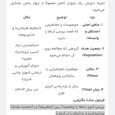
تجربه داوران، یک عنوان کامل معمولاً از چهار بخش تشکیل
می‌شود:
جزء
توضیح
مثال
۱. متغیر اصلی
موضوعات یا مفاهیمی
«تنظیم هیجانی» و
(مستقل و
که قصد بررسی آن‌ها را
«دلیریوم»
وابسته)
دارید
«سالمندان دچار
۲. جمعیت هدف
گروهی که مطالعه روی
آسیب تروماتیک
(Population)
آن انجام می‌شود
مغزی»
«مرکز آموزشی و
۳. مکان
موقعیت جغرافیایی یا
درمانی شهید رجایی
(Place)
سازمانی پژوهش
شیراز»
سال یا بازه زمانی اجرای
۴. زمان (Time)
«در سال ۱۴۰۳»
طرح
فرمول ساده نگارشی:
بررسی [نوع رابطه یا وضعیت] بین [متغیرها] در [جمعیت هدف]
مراجعه‌کننده به [مکان] در [زمان]