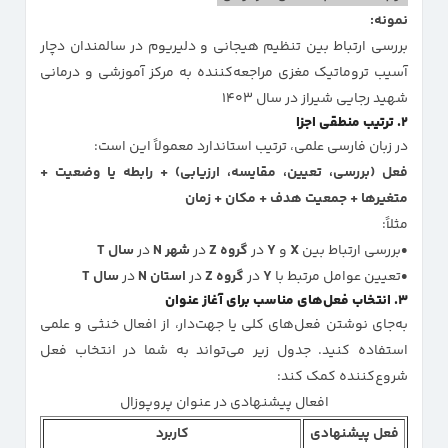
نمونه:
بررسی ارتباط بین تنظیم هیجانی و دلیریوم در سالمندان دچار
آسیب تروماتیک مغزی مراجعه‌کننده به مرکز آموزشی و درمانی
شهید رجایی شیراز در سال ۱۴۰۳
۲. ترتیب منطقی اجزا
در زبان فارسی علمی، ترتیب استاندارد معمولاً این است:
فعل (بررسی، تعیین، مقایسه، ارزیابی) + رابطه یا وضعیت +
متغیرها + جمعیت هدف + مکان + زمان
مثلاً:
بررسی ارتباط بین
X
و
Y
در
گروه Z
در
شهر N
در
سال T
تعیین عوامل مرتبط با
Y
در
گروه Z
در
استان N
در
سال T
۳. انتخاب فعل‌های مناسب برای آغاز عنوان
به‌جای نوشتن فعل‌های کلی یا جهت‌دار، از افعال خنثی و علمی
استفاده کنید. جدول زیر می‌تواند به شما در انتخاب فعل
شروع‌کننده کمک کند:
افعال پیشنهادی در عنوان پروپوزال
فعل پیشنهادی
کاربرد