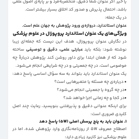
یا خیر. اگر عنوان شما دقیق، منحصر‌به‌فرد و بر پایه‌ی اصول علمی
باشد، احتمال پذیرش و صدور کد اخلاق بسیار بیشتر است.
در یک جمله:
عنوان استاندارد، دروازه‌ی ورود پژوهش به جهان علم است.
ویژگی‌های یک عنوان استاندارد پروپوزال در علوم پزشکی
در نگارش عنوان پروپوزال، هدف این نیست که جمله‌ای زیبا
نوشته شود؛ بلکه باید
عبارتی علمی، دقیق و توصیفی
ساخته
شود که از همان ابتدا برای داور روشن کند پژوهش دربارۀ چه
موضوعی است، در چه جمعیتی و در چه شرایطی انجام می‌شود.
یک عنوان استاندارد باید بتواند به سه سؤال اساسی پاسخ دهد:
درباره‌ی چه مسئله یا متغیرهایی است؟
در چه گروه یا جمعیتی انجام می‌شود؟
در کجا و چه زمانی اجرا خواهد شد؟
برای اینکه عنوانی دقیق و پذیرفتنی بنویسید، رعایت چند اصل
کلیدی ضروری است:
۱. عنوان باید به پنج پرسش اصلی (۵W) پاسخ دهد
اصطلاح معروف ۵W از روزنامه‌نگاری وارد پژوهش شده، اما در
علوم پزشکی نیز کاربرد زیادی دارد: