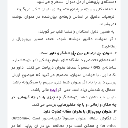
مسئله‌ی پژوهش از دل عنوان استخراج می‌شود.
اهداف کلی و ویژه بر پایه‌ی متغیرهای عنوان شکل می‌گیرند.
فرضیات دقیق بر اساس رابطه‌ی بیان‌شده در عنوان نوشته
می‌شوند.
به همین دلیل استادان راهنما اغلب می‌گویند:
«اگر عنوانت دقیق نوشته شود، نصف مسیر پروپوزال را
رفته‌ای.»
۲. عنوان، پل ارتباطی بین پژوهشگر و داور است.
کمیته‌های تخصصی دانشگاه‌های علوم پزشکی (در پژوهشیار یا
سامانه‌ی RPIS) معمولاً صدها عنوان دریافت می‌کنند. داور در
نگاه اول، با خواندن عنوان، تصمیم می‌گیرد که موضوع ارزش
بررسی دارد یا نه. اگر عنوان شما کلی، مبهم یا سوگیرانه باشد،
احتمال رد شدنش زیاد است حتی اگر
ایده
عالی باشد.
عنوان باید نشان دهد پژوهشگر
چه چیزی را، در چه گروهی، در
چه مکان و زمانی، و با چه متغیرهایی
بررسی می‌کند.
۳. عنوان پروپوزال با عنوان مقاله تفاوت دارد.
در نگارش مقاله، عنوان معمولاً نتیجه‌محور است (Outcome-
oriented) و ممکن است نوع مطالعه نیز در آن بیاید؛ اما در