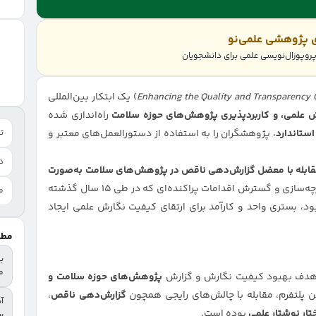
ی پژوهشی علمی‌نو
وپوزال‌نویسی علمی برای دانشجویان
Enhancing the Quality and Transparency 
) یک ابتکار بین‌المللی
زش علمی، و کاربردپذیری پژوهش‌های حوزه سلامت
راه‌اندازی شده
ستاندارد
، پژوهشگران را به استفاده از دستورالعمل‌های معتبر و
تع
د
ابله با معضل گزارش‌دهی ناقص در پژوهش‌های سلامت به‌صورت
به‌شمار می‌آید. این شبکه با یکپارچه‌سازی و گسترش اقدامات پراکنده‌ای که در طی ۱۵ سال گذشته
م
، بستری واحد و کارآمد برای ارتقای کیفیت نگارش علمی ایجاد
مطا
م
ا هدف بهبود کیفیت نگارش و گزارش
پژوهش‌های حوزه سلامت و
 پلتفرم، مقابله با چالش‌های رایجی همچون
گزارش‌دهی ناقص
،
آش
تار نوشتار علمی
بوده است.
س