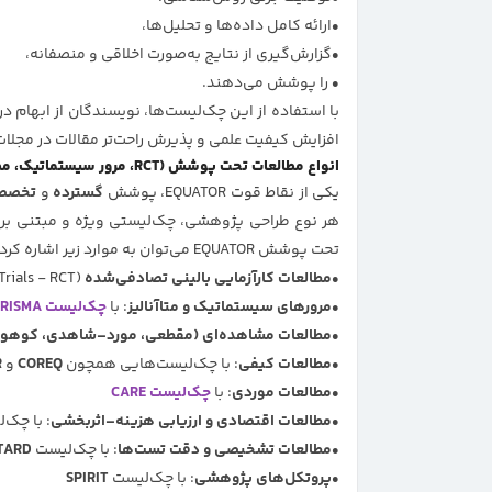
ارائه کامل داده‌ها و تحلیل‌ها،
گزارش‌گیری از نتایج به‌صورت اخلاقی و منصفانه،
را پوشش می‌دهند.
با استفاده از این چک‌لیست‌ها، نویسندگان از ابهام د
افزایش کیفیت علمی و پذیرش راحت‌تر مقالات در مجلات
انواع مطالعات تحت پوشش (RCT، مرور سیستماتیک، مطالعات کیفی و ...)
یکی از نقاط قوت EQUATOR، پوشش
گسترده
و
تخصص
هر نوع طراحی پژوهشی، چک‌لیستی ویژه و مبتنی بر ش
تحت پوشش EQUATOR می‌توان به موارد زیر اشاره کرد:
مطالعات کارآزمایی بالینی تصادفی‌شده
(Randomized Controlled Trials - RCT): با
مرورهای سیستماتیک و متاآنالیز
: با
چک‌لیست
RISMA
مطالعات مشاهده‌ای (مقطعی، مورد–شاهدی، کوهور
مطالعات کیفی
: با چک‌لیست‌هایی همچون
COREQ
و
R
مطالعات موردی
: با
چک‌لیست
CARE
مطالعات اقتصادی و ارزیابی هزینه–اثربخشی
: با چک‌
مطالعات تشخیصی و دقت تست‌ها
: با چک‌لیست
TARD
پروتکل‌های پژوهشی
: با چک‌لیست
SPIRIT