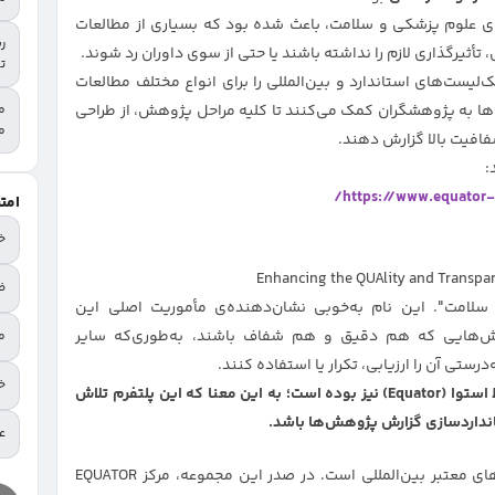
‌ی علوم پزشکی و سلامت، باعث شده بود که بسیاری از مطالعات
أثیرگذاری لازم را نداشته باشند یا حتی از سوی داوران رد شوند.
تح
از چک‌لیست‌های استاندارد و بین‌المللی را برای انواع مختلف مطالعات
ا به پژوهشگران کمک می‌کنند تا کلیه مراحل پژوهش، از طراحی
م
فافیت بالا گزارش دهند.
https://www.equator-
امت
خ
Enhancing the QUAlity and Transpar
ض
لامت". این نام به‌خوبی نشان‌دهنده‌ی مأموریت اصلی این
ش‌هایی که هم دقیق و هم شفاف باشند، به‌طوری‌که سایر
م
ستی آن را ارزیابی، تکرار یا استفاده کنند.
خ
** جالب است بدانید که انتخاب این نام با الهام از خط استوا (Equator) نیز بوده است؛ به این معنا که این پلتفرم تلاش
تانداردسازی گزارش پژوهش‌ها باشد.
عا
پلتفرم EQUATOR حاصل همکاری نهادها و دانشگاه‌های معتبر بین‌المللی است. در صدر این مجموعه، مرکز EQUATOR