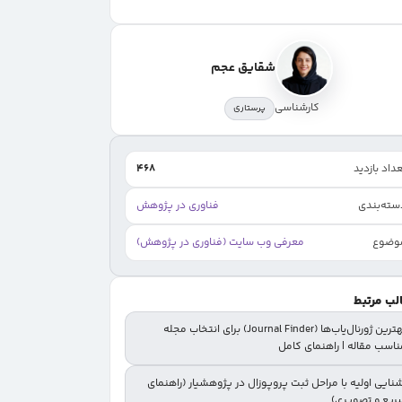
شقایق عجم
کارشناسی
پرستاری
داد بازدید
468
سته‌بندی
فناوری در پژوهش
وضوع
معرفی وب سایت (فناوری در پژوهش)
لب مرتبط
بهترین ژورنال‌یاب‌ها (Journal Finder) برای انتخاب مجله
ناسب مقاله | راهنمای کامل
نایی اولیه با مراحل ثبت پروپوزال در پژوهشیار (راهنمای
ریع و تصویری)