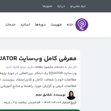
تیم علمی‌نو
درباره
مجوزها
خانه
فهرست
دوره‌ها
اساتید
خدمات
معرفی کامل وب‌سایت EQUATOR: مرجع معتبر چک‌لیست‌های نگارش پژوهش‌های علمی
اگر نیاز به «
خدمات سابمیت مقاله
» دارید، اینجا کلیک کنید.
وب‌سایت EQUATOR یک ابتکار بین‌المل
مطالعات خود را شفاف، کامل و قابل‌اعتماد بنویسند. ا
مطالعات کیفی و گزارش مورد، راهنما و منابع آموزشی ر
نویسنده: شقایق عجم
تاریخ انتشار: 1404/04/09 - 11:54
زمان مطالعه: 35 دقیقه