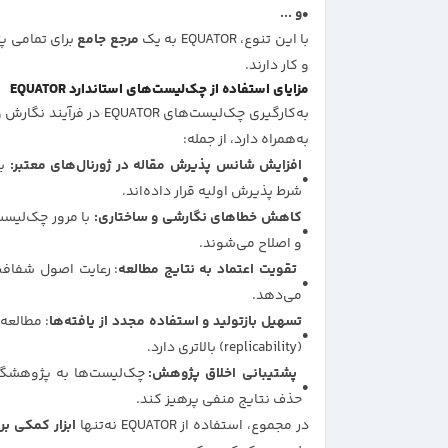
و ...
با این تنوع، EQUATOR به یک
مرجع جامع
برای تمامی پ
و کار دارند.
مزایای استفاده از چک‌لیست‌های استاندارد EQUATOR
به‌کارگیری چک‌لیست‌های R
به‌همراه دارد، از جمله:
افزایش شانس پذیرش مقاله در ژورنال‌های معتبر:
شرط پذیرش اولیه قرار داده‌اند.
کاهش خطاهای نگارشی و ساختاری:
با مرور چک‌لیست
و اصلاح می‌شوند.
تقویت اعتماد به نتایج مطالعه
: رعایت اصول شفافی
می‌دهد.
تسهیل بازتولید و استفاده مجدد از یافته‌ها
: مطالعه
(replicability) بالاتری دارد.
پشتیبانی اخلاق پژوهش:
چک‌لیست‌ها به پژوهشگر
حذف نتایج منفی پرهیز کند.
در مجموع، استفاده از EQUATOR نه‌تنها
ابزار کمکی ب