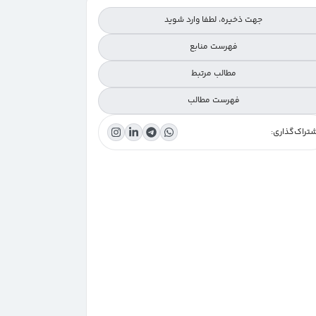
جهت ذخیره، لطفا وارد شوید
فهرست منابع
مطالب مرتبط
فهرست مطالب
تراک‌گذاری:
معرفی اجمالی وب‌سایت EQUATOR
چرا پژوهشگران باید از EQUATOR استفاده کنند؟
امکانات کلیدی سایت EQUATOR
چگونه از وب‌سایت EQUATOR استفاده کنیم؟
جمع‌بندی: EQUATOR، یک مرجع بی‌رقیب برای ارتقاء کیفیت پژوهش
پرسش متداول پژوهشگران