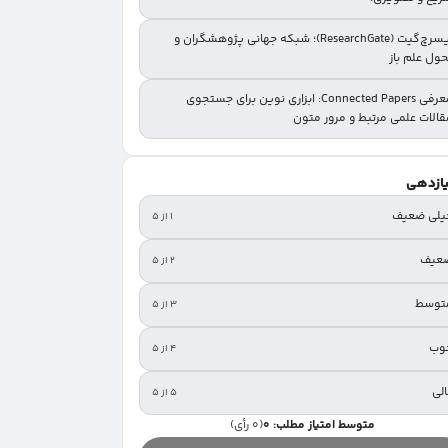
ریسرچ‌گیت (ResearchGate)؛ شبکه جهانی پژوهشگران و
ول علم باز
معرفی Connected Papers: ابزاری نوین برای جستجوی
قالات علمی مرتبط و مرور متون
یازدهی
یلی ضعیف
۱ از ۵
عیف
۲ از ۵
توسط
۳ از ۵
وب
۴ از ۵
لی
۵ از ۵
متوسط امتیاز مطلب: 0
(0 رأی)