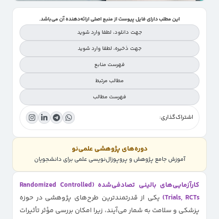
این مطلب دارای فایل پیوست از منبع اصلی ارائه‌دهنده آن می‌باشد.
جهت دانلود، لطفا وارد شوید
جهت ذخیره، لطفا وارد شوید
فهرست منابع
مطالب مرتبط
فهرست مطالب
اشتراک‌گذاری:
چک لیست CONSORT چیست؟
چرا چک لیست کانسورت در کارآزمایی‌های بالینی اهمیت دارد؟
دوره‌های پژوهشی علمی‌نو
معرفی نسخه فارسی چک لیست CONSORT
آموزش جامع پژوهش و پروپوزال‌نویسی علمی برای دانشجویان
نحوه استفاده از چک لیست CONSORT در نگارش مقاله
کارآزمایی‌های بالینی تصادفی‌شده (Randomized Controlled
مزایای استفاده از چک لیست کانسورت برای پژوهشگران و دانشجویان
Trials, RCTs)
یکی از قدرتمندترین طرح‌های پژوهشی در حوزه
جمع‌بندی و توصیه‌ها برای پژوهشگران
پزشکی و سلامت به شمار می‌آیند، زیرا امکان بررسی مؤثر تأثیرات