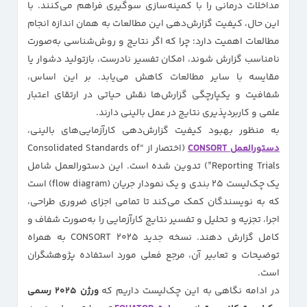
مداخلات درمانی را با کمینه‌سازی سوگیری فراهم می‌کنند. با
این حال، کیفیت گزارش‌دهی این مطالعات به همان اندازه انجام
مطالعات اهمیت دارد؛ چرا که اگر نتایج و روش‌شناسی به‌صورت
نامناسب گزارش شوند، امکان تفسیر نادرست، بازتولید دشوار یا
مقایسه با سایر مطالعات کاهش می‌یابد. بر این اساس،
شفافیت و یکپارچگی گزارش‌ها نقش حیاتی در ارتقای اعتبار
علمی و کاربردپذیری نتایج در عمل بالینی دارند.
به منظور بهبود کیفیت گزارش‌دهی کارآزمایی‌های بالینی،
دستورالعمل CONSORT
(اختصار از “Consolidated Standards of
Reporting Trials”) تدوین شده است. این دستورالعمل شامل
یک چک‌لیست ۲۵ بندی و یک نمودار جریان (flow diagram) است
که به نویسندگان کمک می‌کند تا تمامی اجزای ضروری طراحی،
اجرا، تجزیه و تحلیل و تفسیر نتایج کارآزمایی را به‌صورت شفاف و
کامل گزارش دهند. نسخه جدید ۲۰۲۵ CONSORT به همراه
توضیحات و تعابیر آن، مرجع فعلی مورد استفاده پژوهشگران
است.
در ادامه نگاهی به این چک‌لیست داریم که
ورژن ۲۰۲۵ رسمی