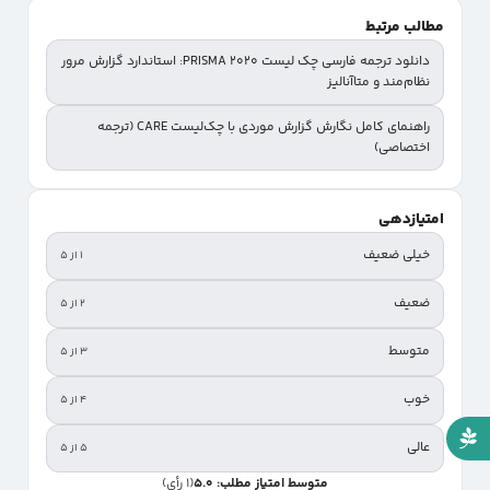
مطالب مرتبط
دانلود ترجمه فارسی چک‌ لیست PRISMA 2020: استاندارد گزارش مرور
نظام‌مند و متاآنالیز
راهنمای کامل نگارش گزارش موردی با چک‌لیست CARE (ترجمه
اختصاصی)
امتیازدهی
خیلی ضعیف
۱ از ۵
ضعیف
۲ از ۵
متوسط
۳ از ۵
خوب
۴ از ۵
عالی
۵ از ۵
متوسط امتیاز مطلب: 5.0
(1 رأی)