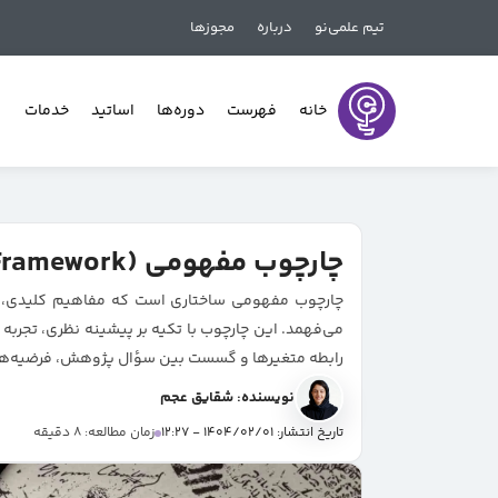
تیم علمی‌نو
درباره
مجوزها
خانه
فهرست
دوره‌ها
اساتید
خدمات
چارچوب مفهومی (Conceptual Framework) | ضرورت پژوهش
چارچوب مفهومی ساختاری است که مفاهیم کلیدی، مت
می‌فهمد. این چارچوب با تکیه بر پیشینه نظری، تجربه
رابطه متغیرها و گسست بین سؤال پژوهش، فرضیه‌ها و
نویسنده: شقایق عجم
تاریخ انتشار: 1404/02/01 - 12:27
زمان مطالعه: 8 دقیقه