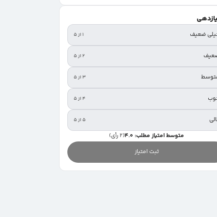
یازدهی
یلی ضعیف
۱ از ۵
عیف
۲ از ۵
توسط
۳ از ۵
وب
۴ از ۵
لی
۵ از ۵
متوسط امتیاز مطلب: 4.0
(2 رأی)
ثبت امتیاز