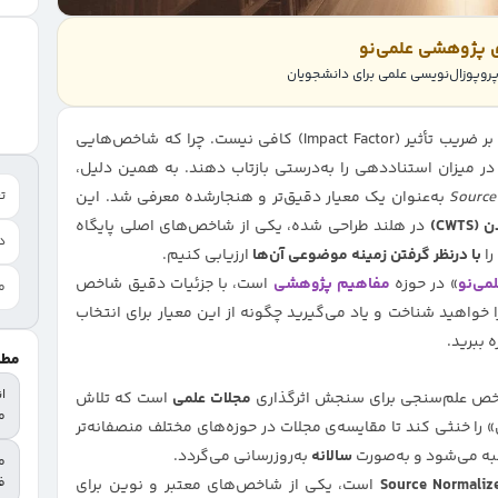
ی پژوهشی علمی‌نو
وپوزال‌نویسی علمی برای دانشجویان
در دنیای علم‌سنجی و ارزیابی منابع علمی، تنها تکیه بر ضریب تأثیر (Impact Factor) کافی نیست. چرا که شاخص‌هایی
 در میزان استناددهی را به‌درستی بازتاب دهند. به همین دلیل،
Source
به‌عنوان یک معیار دقیق‌تر و هنجار‌شده معرفی شد. این
تع
CW)
در هلند طراحی شده، یکی از شاخص‌های اصلی پایگاه
د
را
با درنظر گرفتن زمینه موضوعی آن‌ها
ارزیابی کنیم.
می‌نو
» در حوزه
مفاهیم پژوهشی
است، با جزئیات دقیق شاخص
م
را خواهید شناخت و یاد می‌گیرید چگونه از این معیار برای انتخاب
 ببرید.
مطا
ا
مجلات علمی
است که تلاش
م
 را خنثی کند تا مقایسه‌ی مجلات در حوزه‌های مختلف منصفانه‌تر
ه می‌شود و به‌صورت
سالانه
به‌روزرسانی می‌گردد.
م
فا
Source Normaliz
است، یکی از شاخص‌های معتبر و نوین برای