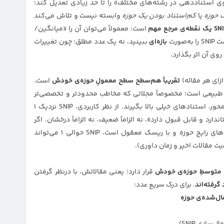
گوی استناددهی در رشته‌های مختلف» را تا حد زیادی تعدیل کند؛
 حوزه
یا
کم‌استناد بودن یک حوزه
وابسته نیست و تلاش می‌کند
است: معمولاً می‌توان آن را «میانگین/
ورت
بازه‌ای
ببینید، نه یک عدد مطلق؛ چون تغییرات
روی آن اثر بگذارد.
تقریباً هم‌سطح سطح معمولِ حوزه‌ی خودش
است.
اً طبیعی است؛ مخصوصاً مجلاتی که مخاطب محدودتر و تخصصی‌تر
دارند و قرار نیست مثل مجلات بسیار عمومی یا مرورمحور، استنادهای خیلی بالا بگیرند. از نظر کاربردی، SNIP نزدیک ۱
ارد و قابل قبول دارد»، نه الزاماً ضعیف، نه الزاماً درخشان. اگر
هدف شما چاپ در یک مجله‌ی هم‌سطح با استانداردهای رایج حوزه و با ریسک معقول است، SNIP حوالی ۱ می‌تواند
ت مقالات اخیر و زمان داوری).
 متوسطِ حوزه‌ی خودش
قرار دارد؛ یعنی مقالاتش، با درنظر گرفتن
گرفته‌اند
. برای درک سریع عدد:
‌سازی SNIP)