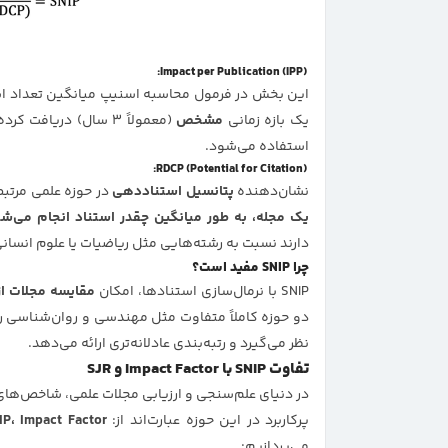
Impact per Publication (IPP):
این بخش در فرمول محاسبه اسنیپ میانگین تعداد ا
یک بازه زمانی
مشخص
(معمولاً ۳ سال) دریافت کرده‌اند. مشابه همان چیزی است که در محاسبه
استفاده می‌شود.
RDCP (Potential for Citation):
نشان‌دهنده
پتانسیل استناددهی
در حوزه علمی مرتبط
یک مجله، به طور میانگین چقدر استناد انجام می‌ش
دارند نسبت به رشته‌هایی مثل ریاضیات یا علوم انسانی
چرا SNIP مفید است؟
SNIP با نرمال‌سازی استنادها، امکان
مقایسه مجلات از
نظر می‌گیرد و رتبه‌بندی عادلانه‌تری ارائه می‌دهد.
تفاوت SNIP با Impact Factor و SJR
در دنیای علم‌سنجی و ارزیابی مجلات علمی، شاخص‌ه
پرکاربرد در این حوزه عبارت‌اند از:
SNIP، Impact Factor و 
می‌پردازیم: