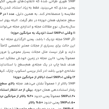
SNIP طوری طراحی شده که «تفاوت‌های طبیعیِ ال
یعنی عددی که می‌بینید، فقط به
زیاد استناد شدن یک
مقایسه را منصفانه‌تر کند. به همین دلیل،
عدد ۱ در SNIP یک نقطه‌ی مرجع مهم
سطح متعارفِ همان حوزه» در نظر گرفت. البته بهتر است SNIP را به‌ص
سال‌به‌سال، نوع مقالات مجله و اندازه‌ی مجله می‌تواند 
۱) وقتی SNIP≈1 است (نزدیک به میانگین حوزه)
اگر SNIP مجله نزدیک ۱ باشد، یعنی اثرگذاری مجله (به ازای هر مقاله)
این حالت برای بسیاری از مجلات معتبرِ تخصصی کامل
معمولاً یعنی: «این مجله در زمینِ خودش عملکرد استاند
نشانه‌ی خوبی باشد (در کنار بررسی اسکوپ، چارک، کیفی
۲) وقتی SNIP>1 است (بالاتر از میانگین حوزه)
SNIP بالاتر از ۱ معمولاً نشان می‌دهد مجله
بالای سطح
رفتار استناددهی همان حوزه،
بیش از حد انتظار استناد 
SNIP=1.2
معمولاً یعنی حدود
۲۰٪ بالاتر از میانگین نرمال‌شده‌ی حوزه
SNIP=1.5
یعنی حدود
۵۰٪ بالاتر
SNIP=2
یعنی حدود
دو برابر سطح متوسط
(با منطق نرمال