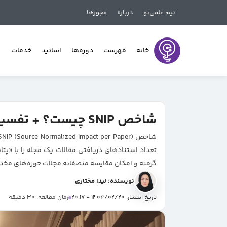
تیم علمی‌نو
درباره
مجوزها
خانه
فهرست
دوره‌ها
اساتید
خدمات
شاخص SNIP چیست؟ + تفسیر عدد SNIP و تفاوت با SJR/Impact Factor
تعداد استنادهای دریافتی مقالات یک مجله را با «پت
گرفته و امکان مقایسه منصفانه‌ مجلات حوزه‌های مخت
نویسنده: لیدا مختاری
تاریخ انتشار: 1404/02/20 - 20:17
زمان مطالعه: 30 دقیقه