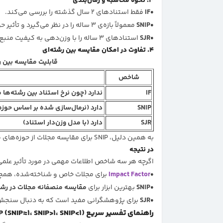
۳. نحوه محاسبه و زمان‌بندی
IF
فقط استنادهای ۲ سال گذشته را بررسی می‌کند.
SNIP
معمولاً بازه‌ی ۳ ساله را در نظر می‌گیرد و تأثیر حوزه علمی را نیز لحاظ می‌کند.
SJR
استنادهای ۳ ساله را با وزن‌دهی به کیفیت منبع در نظر می‌گیرد.
۴. تفاوت در امکان مقایسه بین رشته‌ای
قابلیت مقایسه بین
شاخص
IF
ندارد (چون نرخ استناد بین رشته‌ها
SNIP
دارد (نرمال‌سازی شده بر اساس حوزه
SJR
دارد (با مدل وزن‌دار استناد)
به همین دلیل، SNIP برای مقایسه مجلات از حوزه‌های متفاوت (مثلاً پزشکی و جامعه‌شناسی)
در نتیجه
اگرچه هر سه شاخص اطلاعات مهمی در مورد تأثیر علمی م
Impact Factor
برای مجلات خاص و شناخته‌شده، همچ
SNIP
بهترین ابزار برای
مقایسه منصفانه مجلات در رش
SJR
برای پژوهشگرانی مفید است که به دنبال سنج
راهنمای تفسیر سریع SNIP (SNIP≈1، SNIP>1، SNIP<1)