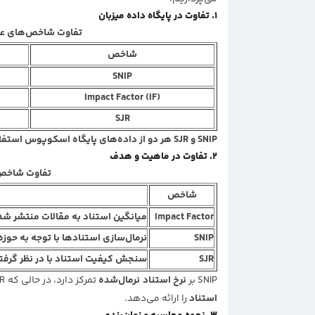
۱. تفاوت در پایگاه داده‌ میزبان
تفاوت شاخص‌های علم
شاخص
SNIP
Impact Factor (IF)
SJR
SNIP و SJR هر دو از داده‌های پایگاه اسکوپوس استفاده می‌کنند، اما توسط نهادهای متفاوتی توسعه یافته‌اند.
۲. تفاوت در ماهیت و هدف
تفاوت شاخص SNIP در ماهیت و 
شاخص
Impact Factor
میانگین استناد به مقالات منتشر شده در ۲ سال اخیر. تأکید بر کمی
SNIP
نرمال‌سازی استنادها با توجه به حوزه
SJR
سنجش کیفیت استناد با در نظر گرفتن اعتب
SNIP بر
نرخ استناد نرمال‌شده
تمرکز دارد، در حالی که SJR بر
استناد
را ارائه می‌دهد.