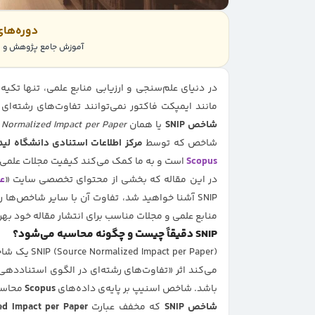
دوره‌ها
آموزش جامع پژوهش و پر
مانند ایمپکت فاکتور نمی‌توانند تفاوت‌های رشته‌ای
شاخص
SNIP
یا همان
 Normalized Impact per Paper
شاخص که توسط
مرکز اطلاعات استنادی دانشگاه لیدن (TS
Scopus
است و به ما کمک می‌کند کیفیت مجلات علمی 
در این مقاله که بخشی از محتوای تخصصی سایت «
عل
SNIP آشنا خواهید شد، تفاوت آن با سایر شاخص‌ها 
منابع علمی و مجلات مناسب برای انتشار مقاله خود بهره
SNIP دقیقاً چیست و چگونه محاسبه می‌شود؟
SNIP (Source Normalized Impact per Paper) یک شاخص علم‌سنجی برای سنجش اثرگذاری
می‌کند اثر «تفاوت‌های رشته‌ای در الگوی استناددهی»
باشد. شاخص اسنیپ بر پایه‌ی داده‌های
Scopus
محاسب
شاخص SNIP
که مخفف عبارت
ed Impact per Paper