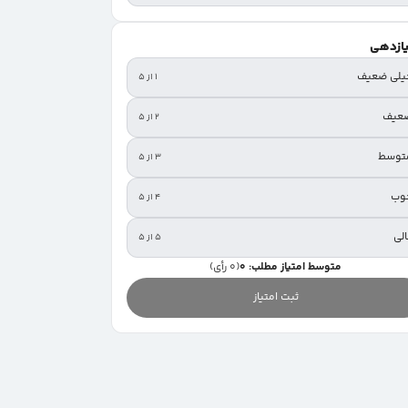
یازدهی
یلی ضعیف
۱ از ۵
عیف
۲ از ۵
توسط
۳ از ۵
وب
۴ از ۵
لی
۵ از ۵
متوسط امتیاز مطلب: 0
(0 رأی)
ثبت امتیاز