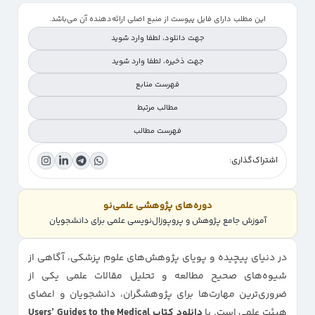
این مطلب دارای فایل پیوست از منبع اصلی ارائه‌دهنده آن می‌باشد.
جهت دانلود، لطفا وارد شوید
جهت ذخیره، لطفا وارد شوید
فهرست منابع
مطالب مرتبط
فهرست مطالب
اشتراک‌گذاری:
معرفی کتاب
ویژگی‌های کتاب Users’ Guides to the Medical Literature
دوره‌های پژوهشی علمی‌نو
درباره نویسندگان و حقوق نشر
آموزش جامع پژوهش و پروپوزال‌نویسی علمی برای دانشجویان
مشخصات کتاب
در دنیای پیچیده و پویای پژوهش‌های علوم پزشکی، آگاهی از
شیوه‌های صحیح مطالعه و تحلیل مقالات علمی یکی از
ضروری‌ترین مهارت‌ها برای پژوهشگران، دانشجویان و اعضای
هیئت علمی است. با
دانلود کتاب
Users’ Guides to the Medical