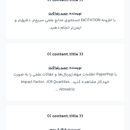
{{ content.title }}
نویسنده:
حمید رضا ثابت
با افزونه ExCITATION جستجوی منابع علمی سریع‌تر، دقیق‌تر و
ایمن‌تر انجام دهید.
{{ content.title }}
نویسنده:
حمید رضا ثابت
با PaperPop اطلاعات مهم ژورنال‌ها و مقالات علمی را به صورت
خودکار مشاهده کنید. Impact Factor، JCR Quartiles،
Altmetric …
{{ content.title }}
نویسنده:
شقایق عجم